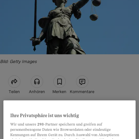
Bild: Getty Images
Teilen
Anhören
Merken
Kommentare
Ob auf der Bäckeranlage in Zürich oder vor den
Artikel teilen
Ihre Privatsphäre ist uns wichtig
diversen Basler Gassenzimmern: Das Rauchen
Wir und unsere
293
-Partner speichern und greifen auf
von Kokain in Form von Freebase und Crack
personenbezogene Daten wie Browserdaten oder eindeutige
nimmt auch unter den Schweizer
Kennungen auf Ihrem Gerät zu. Durch Auswahl von Akzeptieren