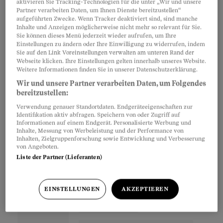
aktivieren Sie Tracking-Technologien für die unter „Wir und unsere
Drogensüchtigen zu.
Partner verarbeiten Daten, um Ihnen Dienste bereitzustellen“
aufgeführten Zwecke. Wenn Tracker deaktiviert sind, sind manche
Inhalte und Anzeigen möglicherweise nicht mehr so relevant für Sie.
Sie können dieses Menü jederzeit wieder aufrufen, um Ihre
«Während die Zahl der Fixer abnimmt, liegt das
Einstellungen zu ändern oder Ihre Einwilligung zu widerrufen, indem
Kokainrauchen voll im Trend», bestätigt Daniel
Sie auf den Link Voreinstellungen verwalten am unteren Rand der
Webseite klicken. Ihre Einstellungen gelten innerhalb unseres Website.
Meili, Chefarzt der Arbeitsgemeinschaft für
Weitere Informationen finden Sie in unserer Datenschutzerklärung.
risikoarmen Umgang mit Drogen (Arud). Der
Wir und unsere Partner verarbeiten Daten, um Folgendes
Grund: Gerauchtes Kokain ist – zumindest am
bereitzustellen:
Anfang – billiger als gespritztes. Zudem ist das
Verwendung genauer Standortdaten. Endgeräteeigenschaften zur
Identifikation aktiv abfragen. Speichern von oder Zugriff auf
Infektionsrisiko niedriger. Meili: «Deshalb
Informationen auf einem Endgerät. Personalisierte Werbung und
Inhalte, Messung von Werbeleistung und der Performance von
steigen vor allem altgediente Junkies vom
Inhalten, Zielgruppenforschung sowie Entwicklung und Verbesserung
von Angeboten.
Spritzen auf das Rauchen um.»
Liste der Partner (Lieferanten)
Partnerinhalte
EINSTELLUNGEN
AKZEPTIEREN