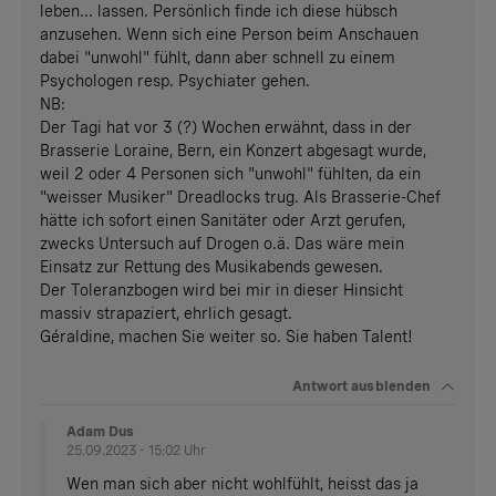
leben... lassen. Persönlich finde ich diese hübsch
anzusehen. Wenn sich eine Person beim Anschauen
dabei "unwohl" fühlt, dann aber schnell zu einem
Psychologen resp. Psychiater gehen.
NB:
Der Tagi hat vor 3 (?) Wochen erwähnt, dass in der
Brasserie Loraine, Bern, ein Konzert abgesagt wurde,
weil 2 oder 4 Personen sich "unwohl" fühlten, da ein
"weisser Musiker" Dreadlocks trug. Als Brasserie-Chef
hätte ich sofort einen Sanitäter oder Arzt gerufen,
zwecks Untersuch auf Drogen o.ä. Das wäre mein
Einsatz zur Rettung des Musikabends gewesen.
Der Toleranzbogen wird bei mir in dieser Hinsicht
massiv strapaziert, ehrlich gesagt.
Géraldine, machen Sie weiter so. Sie haben Talent!
Antwort
ausblenden
Adam Dus
25.09.2023 - 15:02 Uhr
Wen man sich aber nicht wohlfühlt, heisst das ja