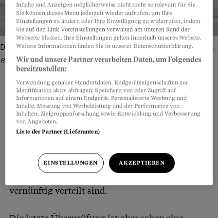
Inhalte und Anzeigen möglicherweise nicht mehr so relevant für Sie.
Sie können dieses Menü jederzeit wieder aufrufen, um Ihre
Einstellungen zu ändern oder Ihre Einwilligung zu widerrufen, indem
Sie auf den Link Voreinstellungen verwalten am unteren Rand der
Webseite klicken. Ihre Einstellungen gelten innerhalb unseres Website.
Die Verwaltung soll wieder entwirrt und neu sortiert werden.
Weitere Informationen finden Sie in unserer Datenschutzerklärung.
Wir und unsere Partner verarbeiten Daten, um Folgendes
Bild: Sebastian Mast/Connected Archives
bereitzustellen:
Verwendung genauer Standortdaten. Endgeräteeigenschaften zur
Identifikation aktiv abfragen. Speichern von oder Zugriff auf
Informationen auf einem Endgerät. Personalisierte Werbung und
Inhalte, Messung von Werbeleistung und der Performance von
Teilen
Anhören
Merken
Kommentare
Inhalten, Zielgruppenforschung sowie Entwicklung und Verbesserung
von Angeboten.
Liste der Partner (Lieferanten)
Ob man es glaubt oder nicht: Bürokratiemonster
Artikel teilen
dürfen in der Schweiz nicht unbegrenzt wüten.
Periodisch überprüfen Bund und Kantone, ob die
EINSTELLUNGEN
AKZEPTIEREN
Aufgaben zwischen den einzelnen Staatsebenen
vernünftig verteilt sind.
Die letzte Überprüfung ist aber schon eine