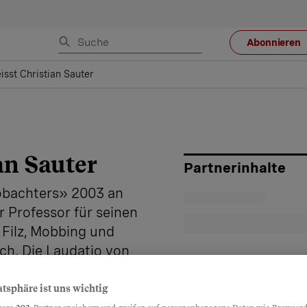
Abonnieren
isst Christian Sauter
an Sauter
Partnerinhalte
eobachters» 2003 an
er Professor für seinen
 Filz, Mobbing und
ch. Die Laudatio von
atsphäre ist uns wichtig