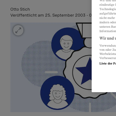
Wir und un
eindeutige 
Otto Stich
Technologie
aufgeführte
Veröffentlicht
am 25. September 2003 - 02:00 Uhr
nicht mehr 
ändern oder
unteren Ran
Information
Wir und u
Verwendung 
von oder Zu
Werbeleist
Verbesseru
Liste der P