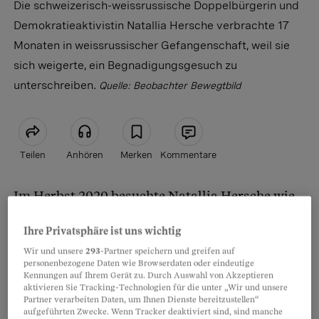
Die schweizerisch-weissrussische Doppelbürgerin und
Demokratieaktivistin Natallia Hersche verbrachte 17
Monaten in weissrussischer Gefangenschaft, weil sie
sich weigerte, ein Begnadigungsgesuch zu
unterschreiben.
Quelle: Beobachter Bewegtbild
Teilen
Anhören
Merken
Kommentare
Im Herbst 2020 besuchte Natallia Hersche wie
Artikel teilen
jedes Jahr ihre ursprüngliche Heimat. Am 19.
Ihre Privatsphäre ist uns wichtig
September nahm sie an einem Marsch gegen die
Wir und unsere
293
-Partner speichern und greifen auf
Wahlfälschung durch den Diktator Alexander
personenbezogene Daten wie Browserdaten oder eindeutige
Lukaschenko teil. Sie wurde verhaftet und
Kennungen auf Ihrem Gerät zu. Durch Auswahl von Akzeptieren
aktivieren Sie Tracking-Technologien für die unter „Wir und unsere
wegen Widerstands gegen einen Polizisten zu
Partner verarbeiten Daten, um Ihnen Dienste bereitzustellen“
aufgeführten Zwecke. Wenn Tracker deaktiviert sind, sind manche
zweieinhalb Jahren Haft verurteilt.