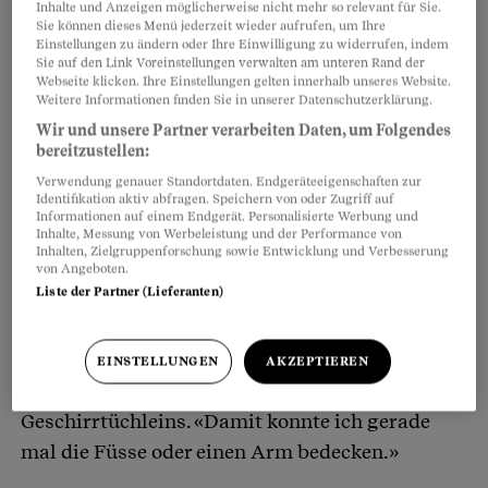
Inhalte und Anzeigen möglicherweise nicht mehr so relevant für Sie.
Sie können dieses Menü jederzeit wieder aufrufen, um Ihre
Einstellungen zu ändern oder Ihre Einwilligung zu widerrufen, indem
Während der Untersuchungshaft wurde die
Sie auf den Link Voreinstellungen verwalten am unteren Rand der
Webseite klicken. Ihre Einstellungen gelten innerhalb unseres Website.
politische Gefangene mit Schlafentzug gequält.
Weitere Informationen finden Sie in unserer Datenschutzerklärung.
Nach dem Urteil wurde Hersche in eine
Wir und unsere Partner verarbeiten Daten, um Folgendes
Gefängniskolonie für Frauen gebracht. Dort
bereitzustellen:
sollte sie Uniformen nähen. Sie weigerte sich
Verwendung genauer Standortdaten. Endgeräteeigenschaften zur
Identifikation aktiv abfragen. Speichern von oder Zugriff auf
und wurde dafür in Einzelhaft gesteckt.
Informationen auf einem Endgerät. Personalisierte Werbung und
Inhalte, Messung von Werbeleistung und der Performance von
Inhalten, Zielgruppenforschung sowie Entwicklung und Verbesserung
40 Tage verbrachte sie in dem ungeheizten
von Angeboten.
Liste der Partner (Lieferanten)
Verlies, das gerade mal 1,5 mal 3,5 Meter misst.
Zwei Betonsockel dienten als Sitzgelegenheit,
zwei Bretter als Bett. Matratze oder Bettzeug gab
EINSTELLUNGEN
AKZEPTIEREN
es nicht, nur ein Tuch in der Grösse eines
Geschirrtüchleins. «Damit konnte ich gerade
mal die Füsse oder einen Arm bedecken.»