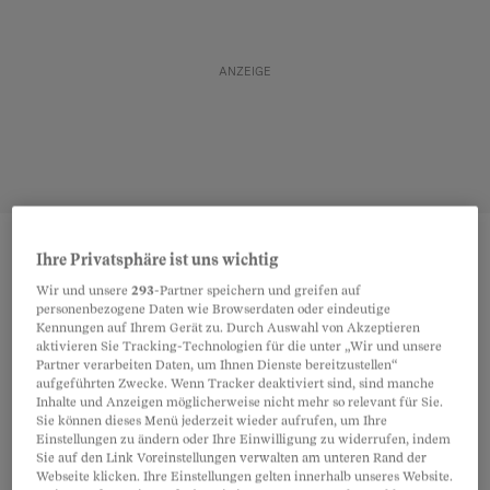
Ihre Privatsphäre ist uns wichtig
Teilen
Merken
Wir und unsere
293
-Partner speichern und greifen auf
personenbezogene Daten wie Browserdaten oder eindeutige
Kennungen auf Ihrem Gerät zu. Durch Auswahl von Akzeptieren
Copyright steht im englischen Sprachraum für
Artikel teilen
aktivieren Sie Tracking-Technologien für die unter „Wir und unsere
Urheberrecht
. Dieses hat zum Ziel,
Partner verarbeiten Daten, um Ihnen Dienste bereitzustellen“
aufgeführten Zwecke. Wenn Tracker deaktiviert sind, sind manche
künstlerische Werke zu schützen
– zum Beispiel
Inhalte und Anzeigen möglicherweise nicht mehr so relevant für Sie.
Sie können dieses Menü jederzeit wieder aufrufen, um Ihre
der Literatur und Musik sowie Bilder,
Einstellungen zu ändern oder Ihre Einwilligung zu widerrufen, indem
Skulpturen, Filme, Opern, Ballette, Pantomimen
Sie auf den Link Voreinstellungen verwalten am unteren Rand der
Webseite klicken. Ihre Einstellungen gelten innerhalb unseres Website.
und gar Computerprogramme.