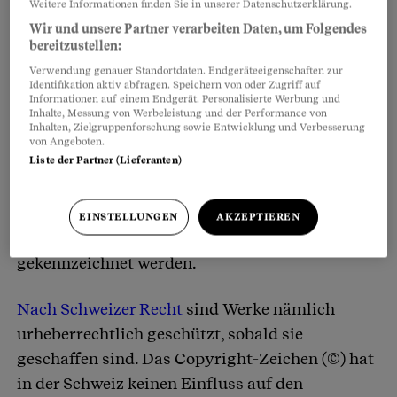
Weitere Informationen finden Sie in unserer Datenschutzerklärung.
Wir und unsere Partner verarbeiten Daten, um Folgendes
Geschützt ist ein Werk immer dann, wenn es sich
bereitzustellen:
um eine geistige Schöpfung mit individuellem
Verwendung genauer Standortdaten. Endgeräteeigenschaften zur
Identifikation aktiv abfragen. Speichern von oder Zugriff auf
Charakter handelt. Ausnahme: Bei Fotografien
Informationen auf einem Endgerät. Personalisierte Werbung und
Inhalte, Messung von Werbeleistung und der Performance von
sind sämtliche Schnappschüsse
geschützt
.
Inhalten, Zielgruppenforschung sowie Entwicklung und Verbesserung
von Angeboten.
Liste der Partner (Lieferanten)
Der Urheber muss seine Arbeiten weder
irgendwo anmelden noch in ein Register
eintragen, damit er den Schutz geniesst. Auch
EINSTELLUNGEN
AKZEPTIEREN
muss das Werk selber nicht besonders
gekennzeichnet werden.
Nach Schweizer Recht
sind Werke nämlich
urheberrechtlich geschützt, sobald sie
geschaffen sind. Das Copyright-Zeichen (©) hat
in der Schweiz keinen Einfluss auf den