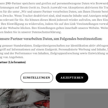
sere
293
-Partner speichern und greifen auf personenbezogene Daten wie Browserd
Kennungen auf Ihrem Gerät zu. Durch Auswahl von Akzeptieren aktivieren Sie Tr
n verklagt
n für die unter „Wir und unsere Partner verarbeiten Daten, um Ihnen Dienste berei
Partnerinhalte
n Zwecke. Wenn Tracker deaktiviert sind, sind manche Inhalte und Anzeigen mög
so relevant für Sie. Sie können dieses Menü jederzeit wieder aufrufen, um Ihre Ein
in böses Ende: Ein
 Ihre Einwilligung zu widerrufen, indem Sie auf den Link Voreinstellungen verwa
d der Webseite klicken. Ihre Einstellungen gelten innerhalb unseres Website. Weite
 eingeholt.
en finden Sie in unserer Datenschutzerklärung.
nsere Partner verarbeiten Daten, um Folgendes bereitzustellen:
genauer Standortdaten. Endgeräteeigenschaften zur Identifikation aktiv abfragen
griff auf Informationen auf einem Endgerät. Personalisierte Werbung und Inhalte
ung und der Performance von Inhalten, Zielgruppenforschung sowie Entwicklung 
ng von Angeboten.
artner (Lieferanten)
EINSTELLUNGEN
AKZEPTIEREN