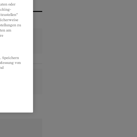
aten oder
acking-
tzustellen“
licherweise
stellungen zu
lten am
re
. Speichern
, Messung von
und