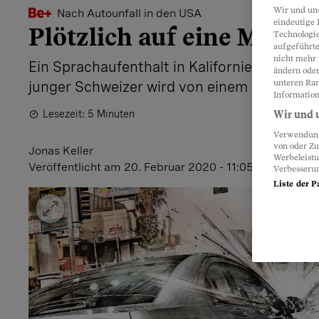
Wir und un
Nach Autounfall in den USA
eindeutige 
Plötzlich auf eine Millio
Technologie
aufgeführte
nicht mehr 
Ein Sprachaufenthalt in Kalifornien nimmt e
ändern oder
unteren Ran
junger Schweizer wird von einem Autounfall
Information
Lesezeit: 5 Minuten
Wir und u
Verwendung 
von oder Zu
Jonas Keller
Werbeleist
Veröffentlicht
am 20. Februar 2020 - 11:05 Uhr
Verbesseru
Liste der P