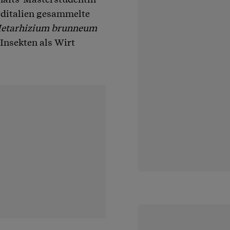
orditalien gesammelte
etarhizium brunneum
 Insekten als Wirt