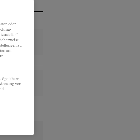
aten oder
acking-
tzustellen“
licherweise
stellungen zu
lten am
re
. Speichern
, Messung von
und