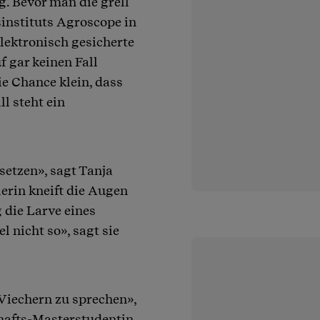
. Bevor man die grell
instituts Agroscope in
 elektronisch gesicherte
f gar keinen Fall
die Chance klein, dass
ll steht ein
etzen», sagt Tanja
erin kneift die Augen
 die Larve eines
 nicht so», sagt sie
 Viechern zu sprechen»,
chafts-Masterstudentin