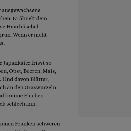
er ausgewachsene
chen. Er ähnelt dem
isse Haarbüschel
grün. Wenn er nicht
us.
r Japankäfer frisst so
en, Obst, Beeren, Mais,
. Und davon Blätter,
ich an den Graswurzeln
nd braune Flächen
ck schlechthin.
llionen Franken schweren