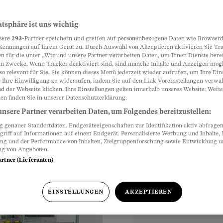
gen den
atsphäre ist uns wichtig
Partnerinhalte
sere
293
-Partner speichern und greifen auf personenbezogene Daten wie Browserd
Kennungen auf Ihrem Gerät zu. Durch Auswahl von Akzeptieren aktivieren Sie Tr
n für die unter „Wir und unsere Partner verarbeiten Daten, um Ihnen Dienste berei
n Zwecke. Wenn Tracker deaktiviert sind, sind manche Inhalte und Anzeigen mög
 eingeschleppten
so relevant für Sie. Sie können dieses Menü jederzeit wieder aufrufen, um Ihre Ein
esiedelt. In Zürich
 Ihre Einwilligung zu widerrufen, indem Sie auf den Link Voreinstellungen verwa
d der Webseite klicken. Ihre Einstellungen gelten innerhalb unseres Website. Weite
machen.
en finden Sie in unserer Datenschutzerklärung.
nsere Partner verarbeiten Daten, um Folgendes bereitzustellen:
genauer Standortdaten. Endgeräteeigenschaften zur Identifikation aktiv abfragen
griff auf Informationen auf einem Endgerät. Personalisierte Werbung und Inhalte
ung und der Performance von Inhalten, Zielgruppenforschung sowie Entwicklung 
ng von Angeboten.
artner (Lieferanten)
EINSTELLUNGEN
AKZEPTIEREN