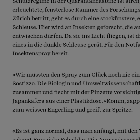
Schutzregime in der Quarantänekabine ist streng
erleuchtete, fensterlose Kammer des Forschungs
Zürich betritt, geht es durch eine stockfinstere,
Schleuse. Hier wird an Insekten geforscht, die au
entwischen dürfen. Da sie ins Licht fliegen, ist 
eines in die dunkle Schleuse gerät. Für den Notfa
Insektenspray bereit.
«Wir mussten den Spray zum Glück noch nie eins
Sostizzo. Die Biologin und Umweltwissenschaftl
zusammen und fischt mit der Pinzette vorsichtig
Japankäfers aus einer Plastikdose. «Komm, zappel
zum weissen Engerling und greift zur Spritze.
«Es ist ganz normal, dass man anfängt, mit den
scherzt Franziska Scheibler. Die Agrarwissens