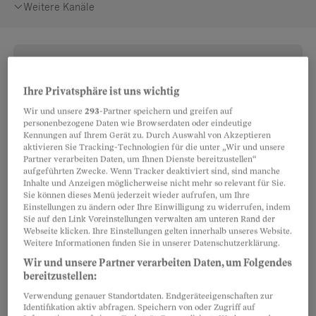
Weitere Kanäle
Bio
Dr. Benno Studer, lic. iur., ist Fürsprecher, Notar und
Ihre Privatsphäre ist uns wichtig
Fachanwalt SAV Erbrecht sowie Mitgründer und
Wir und unsere
293
-Partner speichern und greifen auf
Seniorpartner der Studer Anwälte und Notare AG
personenbezogene Daten wie Browserdaten oder eindeutige
Kennungen auf Ihrem Gerät zu. Durch Auswahl von Akzeptieren
mit Standorten in Laufenburg, Frick und Möhlin.
aktivieren Sie Tracking-Technologien für die unter „Wir und unsere
Nach dem Abschluss seines Rechtsstudiums an
Partner verarbeiten Daten, um Ihnen Dienste bereitzustellen“
aufgeführten Zwecke. Wenn Tracker deaktiviert sind, sind manche
der Universität Freiburg im Jahr 1974 und seiner
Inhalte und Anzeigen möglicherweise nicht mehr so relevant für Sie.
Dissertation zur Integralzuweisung
Sie können dieses Menü jederzeit wieder aufrufen, um Ihre
Einstellungen zu ändern oder Ihre Einwilligung zu widerrufen, indem
landwirtschaftlicher Gewerbe begann er seine
Sie auf den Link Voreinstellungen verwalten am unteren Rand der
juristische Laufbahn 1975 als Gerichtsschreiber
Webseite klicken. Ihre Einstellungen gelten innerhalb unseres Website.
Weitere Informationen finden Sie in unserer Datenschutzerklärung.
am Bezirksgericht Bremgarten. Bereits 1976
erlangte er das Aargauer Fürsprecherpatent, 1978
Wir und unsere Partner verarbeiten Daten, um Folgendes
bereitzustellen:
folgte das Notariatspatent. 1980 gründete er seine
Verwendung genauer Standortdaten. Endgeräteeigenschaften zur
eigene Kanzlei, die sich in den Folgejahren zu
Identifikation aktiv abfragen. Speichern von oder Zugriff auf
einem regional führenden Anbieter von rechtlicher