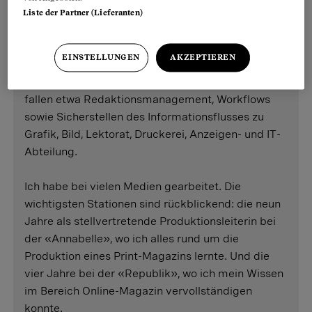
Liste der Partner (Lieferanten)
Meine Tätigkeit als Chefin vom Dienst wiederum
umfasst allerlei technische und organisatorische
EINSTELLUNGEN
AKZEPTIEREN
Arbeiten, deren wichtigstes Ziel letztlich die
journalistische Qualität ist. Unter diese Tätigkeiten
fallen etwa Redaktionsmanagement, Workflows
sowie Sicherstellen des Informationsflusses zu
Grafik, Bild, Lektorat, Druckerei, Anzeigen- und IT-
Abteilung.
Ich habe bei vielen Medien gearbeitet. Die
wichtigsten Stationen sind rückblickend: die neun
Jahre als stellvertretende Produktionsleiterin bei
der «Annabelle», wo ich alles rund um die
Produktion eines Print-Magazins lernte. Und die
vier Jahre bei der «Republik», wo ich mein Wissen
im Bereich Online-Magazin vervollständigen
konnte.