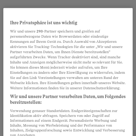
Ihre Privatsphäre ist uns wichtig
Bio
Wir und unsere
293
-Partner speichern und greifen auf
Ich bin mit Herz und Seele Textproduzentin, seit
personenbezogene Daten wie Browserdaten oder eindeutige
Kennungen auf Ihrem Gerät zu. Durch Auswahl von Akzeptieren
ich diese Arbeit 1998 als Freelancerin bei der
aktivieren Sie Tracking-Technologien für die unter „Wir und unsere
«Sonntagszeitung» kennenlernte.
Partner verarbeiten Daten, um Ihnen Dienste bereitzustellen“
aufgeführten Zwecke. Wenn Tracker deaktiviert sind, sind manche
Inhalte und Anzeigen möglicherweise nicht mehr so relevant für Sie.
Sie mögen sich vielleicht fragen, was eine
Sie können dieses Menü jederzeit wieder aufrufen, um Ihre
Textproduzentin macht. Nun, ich schreibe zum
Einstellungen zu ändern oder Ihre Einwilligung zu widerrufen, indem
Sie auf den Link Voreinstellungen verwalten am unteren Rand der
Beispiel den Titel oder den Lead eines Beitrags –
Webseite klicken. Ihre Einstellungen gelten innerhalb unseres Website.
und versuche so, Sie auf den Text neugierig zu
Weitere Informationen finden Sie in unserer Datenschutzerklärung.
machen. Anders gesagt: Ich schreibe die grossen
Wir und unsere Partner verarbeiten Daten, um Folgendes
bereitzustellen:
Buchstaben, um Ihr Interesse für die kleinen
Buchstaben zu wecken. Ausserdem achte ich
Verwendung genauer Standortdaten. Endgeräteeigenschaften zur
Identifikation aktiv abfragen. Speichern von oder Zugriff auf
darauf, dass alle den Beitrag verstehen – auch
Informationen auf einem Endgerät. Personalisierte Werbung und
jene, die sich noch nie mit dem Thema
Inhalte, Messung von Werbeleistung und der Performance von
Inhalten, Zielgruppenforschung sowie Entwicklung und Verbesserung
auseinandergesetzt haben.
von Angeboten.