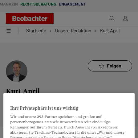
MAGAZIN
RECHTSBERATUNG
ENGAGEMENT
Startseite
Unsere Redaktion
Kurt April
Startseite
Unsere Redaktion
Kurt April
Folgen
Kurt April
Autor
Ihre Privatsphäre ist uns wichtig
edition@beobachter.ch
Wir und unsere
293
-Partner speichern und greifen auf
personenbezogene Daten wie Browserdaten oder eindeutige
Kennungen auf Ihrem Gerät zu. Durch Auswahl von Akzeptieren
aktivieren Sie Tracking-Technologien für die unter „Wir und unsere
Partner verarbeiten Daten, um Ihnen Dienste bereitzustellen“