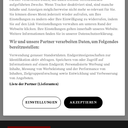
Bio
aufgeführten Zwecke. Wenn Tracker deaktiviert sind, sind manche
Inhalte und Anzeigen möglicherweise nicht mehr so relevant für Sie.
Kurt April ist Facharzt für Psychiatrie und
Sie können dieses Menü jederzeit wieder aufrufen, um Ihre
Einstellungen zu ändern oder Ihre Einwilligung zu widerrufen, indem
Psychotherapie mit Schwerpunkt Paar- und
Sie auf den Link Voreinstellungen verwalten am unteren Rand der
Sexualtherapie. Er verfügt über langjährige
Webseite klicken. Ihre Einstellungen gelten innerhalb unseres Website.
Weitere Informationen finden Sie in unserer Datenschutzerklärung.
praktische Erfahrungen mit Paaren und Menschen,
die Probleme mit ihrer Beziehung und ihrer
Wir und unsere Partner verarbeiten Daten, um Folgendes
bereitzustellen:
Sexualität hatten. Er veröffentlichte zahlreiche
Verwendung genauer Standortdaten. Endgeräteeigenschaften zur
Artikel für Fachzeitschriften und ist Präsident des
Identifikation aktiv abfragen. Speichern von oder Zugriff auf
Vereins «Ärzte für sexuelle Gesundheit».
Informationen auf einem Endgerät. Personalisierte Werbung und
Inhalte, Messung von Werbeleistung und der Performance von
Inhalten, Zielgruppenforschung sowie Entwicklung und Verbesserung
von Angeboten.
Liste der Partner (Lieferanten)
Bücher
Sex – was heisst schon normal?
EINSTELLUNGEN
AKZEPTIEREN
Journalistische Richtlinien