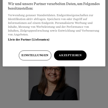
mehrere Tausend Menschen in der Schweiz
Wir und unsere Partner verarbeiten Daten, um Folgendes
bereitzustellen:
in schwierigen Zeiten unterstützen. Es ist
Verwendung genauer Standortdaten. Endgeräteeigenschaften zur
mir eine Herzensangelegenheit, dieses
Identifikation aktiv abfragen. Speichern von oder Zugriff auf
Informationen auf einem Endgerät. Personalisierte Werbung und
starke Sicherheitsnetz mitzugestalten.
Inhalte, Messung von Werbeleistung und der Performance von
Inhalten, Zielgruppenforschung sowie Entwicklung und Verbesserung
von Angeboten.
Liste der Partner (Lieferanten)
Rosmarie Naef, Stiftungsrätin
EINSTELLUNGEN
AKZEPTIEREN