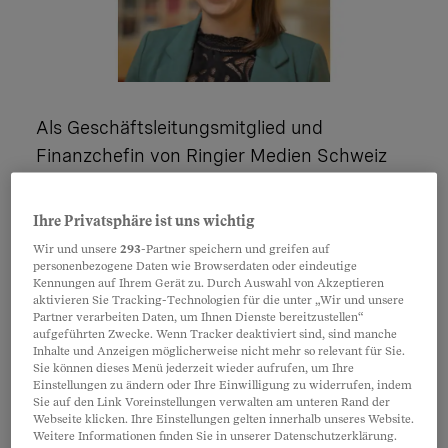
Als Geschäftsleitungsmitglied und
Finanzchefin von Ringier Medien Schweiz
bin ich seit Januar 2026 Vizepräsidentin des
Stiftungsrats von SOS Beobachter. Meine
Ihre Privatsphäre ist uns wichtig
berufliche Expertise kombiniere ich hier mit
Wir und unsere
293
-Partner speichern und greifen auf
meinem gesellschaftlichen Engagement,
personenbezogene Daten wie Browserdaten oder eindeutige
Kennungen auf Ihrem Gerät zu. Durch Auswahl von Akzeptieren
das ich auch als COO von EqualVoice für
aktivieren Sie Tracking-Technologien für die unter „Wir und unsere
Partner verarbeiten Daten, um Ihnen Dienste bereitzustellen“
mehr Chancengleichheit in den Medien
aufgeführten Zwecke. Wenn Tracker deaktiviert sind, sind manche
einbringe. Was mich bei SOS Beobachter
Inhalte und Anzeigen möglicherweise nicht mehr so relevant für Sie.
Sie können dieses Menü jederzeit wieder aufrufen, um Ihre
antreibt, ist das gelebte Miteinander. Dank
Einstellungen zu ändern oder Ihre Einwilligung zu widerrufen, indem
Sie auf den Link Voreinstellungen verwalten am unteren Rand der
grosszügiger Spenden und eines kleinen,
Webseite klicken. Ihre Einstellungen gelten innerhalb unseres Website.
eingespielten Teams können wir jährlich
Weitere Informationen finden Sie in unserer Datenschutzerklärung.