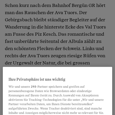
Schon kurz nach dem Bahnhof Bergün GR hört
Artikel teilen
man das Rauschen der Ava Tuors. Der
Gebirgsbach bleibt ständiger Begleiter auf der
Wanderung in die hinterste Ecke des Val Tuors
am Fusse des Piz Kesch. Das romantische und
fast unberührte Seitental der Albula zählt zu
den schönsten Flecken der Schweiz. Links und
rechts der Ava Tuors zeugen riesige Rüfen von
der Urgewalt der Natur, die bei grossen
Gewittern jeweils über das Tal hereinbricht. So
sind zurzeit gewisse Stellen des Wanderwegs
Ihre Privatsphäre ist uns wichtig
verschüttet, und man ist auf kurzen Strecken
Wir und unsere
293
-Partner speichern und greifen auf
gezwungen, der ausgebauten Strasse zu folgen.
personenbezogene Daten wie Browserdaten oder eindeutige
Kennungen auf Ihrem Gerät zu. Durch Auswahl von Akzeptieren
Das tut der Schönheit der Landschaft aber
aktivieren Sie Tracking-Technologien für die unter „Wir und unsere
Partner verarbeiten Daten, um Ihnen Dienste bereitzustellen“
keinen Abbruch umso mehr, als man bei jeder
aufgeführten Zwecke. Wenn Tracker deaktiviert sind, sind manche
Kurve den Piz Kesch bestaunen kann.
Inhalte und Anzeigen möglicherweise nicht mehr so relevant für Sie.