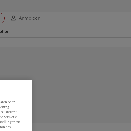
Anmelden
elten
aten oder
acking-
tzustellen“
licherweise
stellungen zu
lten am