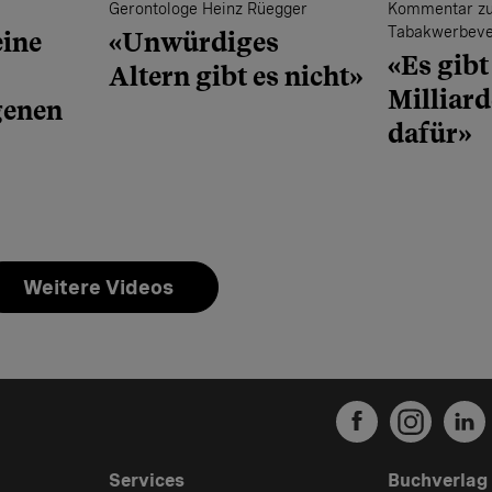
Gerontologe Heinz Rüegger
Kommentar z
Tabakwerbeve
ine
«Unwürdiges
«Es gibt
Altern gibt es nicht»
Milliar
genen
dafür»
Weitere Videos
Services
Buchverlag