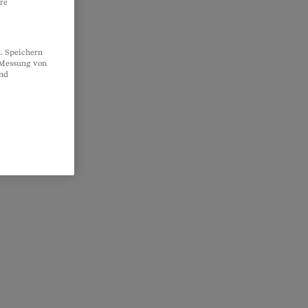
re
. Speichern
, Messung von
und