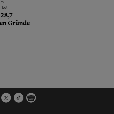
um
rbot
 28,7
den Gründe