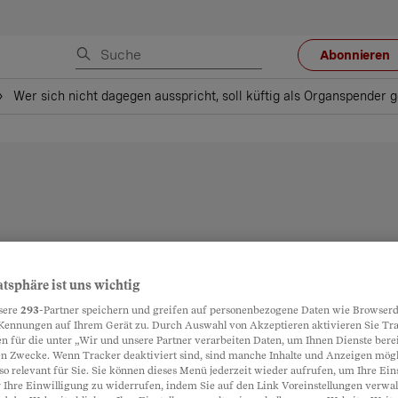
Abonnieren
Wer sich nicht dagegen ausspricht, soll küftig als Organspender g
atsphäre ist uns wichtig
sere
293
-Partner speichern und greifen auf personenbezogene Daten wie Browserd
Kennungen auf Ihrem Gerät zu. Durch Auswahl von Akzeptieren aktivieren Sie Tr
n für die unter „Wir und unsere Partner verarbeiten Daten, um Ihnen Dienste berei
n Zwecke. Wenn Tracker deaktiviert sind, sind manche Inhalte und Anzeigen mög
so relevant für Sie. Sie können dieses Menü jederzeit wieder aufrufen, um Ihre Ein
 Ihre Einwilligung zu widerrufen, indem Sie auf den Link Voreinstellungen verwa