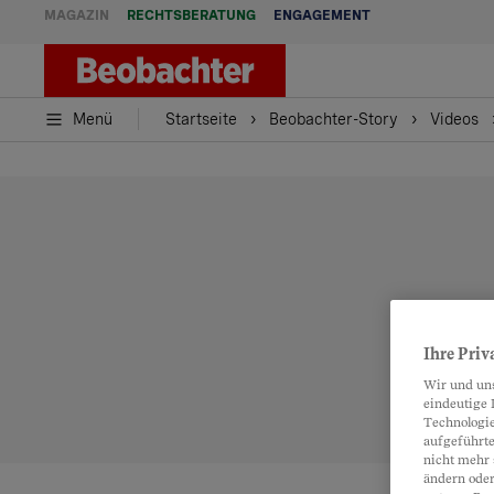
MAGAZIN
RECHTSBERATUNG
ENGAGEMENT
Menü
Startseite
Beobachter-Story
Videos
Ihre Priv
Wir und un
eindeutige 
Technologie
aufgeführte
nicht mehr 
ändern oder