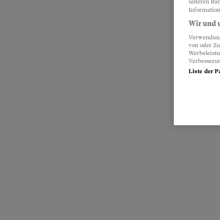
unteren Ran
Information
Wir und u
Verwendung 
von oder Zu
Werbeleist
Verbesseru
Liste der P