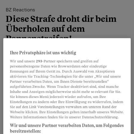
BZ Reactions
Diese Strafe droht dir beim
Überholen auf dem
Pannenstreifen!
Du hast es eilig und überlegst dir, die Autos
Ihre Privatsphäre ist uns wichtig
vor dir kurz auf dem Pannenstreifen zu
Wir und unsere
293
-Partner speichern und greifen auf
personenbezogene Daten wie Browserdaten oder eindeutige
überholen? 🚗💨 Warum das keine gute Idee
Kennungen auf Ihrem Gerät zu. Durch Auswahl von Akzeptieren
ist und welche Strafe dir dafür droht, erklärt
aktivieren Sie Tracking-Technologien für die unter „Wir und unsere
Partner verarbeiten Daten, um Ihnen Dienste bereitzustellen“
dir unser Rechtsexperte Dani Leiser.
aufgeführten Zwecke. Wenn Tracker deaktiviert sind, sind manche
Inhalte und Anzeigen möglicherweise nicht mehr so relevant für Sie.
Sie können dieses Menü jederzeit wieder aufrufen, um Ihre
Einstellungen zu ändern oder Ihre Einwilligung zu widerrufen, indem
Teilen
Merken
Sie auf den Link Voreinstellungen verwalten am unteren Rand der
Webseite klicken. Ihre Einstellungen gelten innerhalb unseres Website.
Weitere Informationen finden Sie in unserer Datenschutzerklärung.
Artikel teilen
Weitere Videos
Wir und unsere Partner verarbeiten Daten, um Folgendes
bereitzustellen: