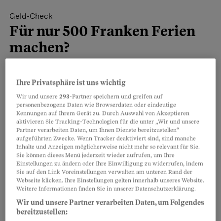
Geld-Check
Für nur 500 Franken Ferien
machen?
Menschen in der Schweiz nach ihrem
Einkommen fragen? Für Beobachter-
Ihre Privatsphäre ist uns wichtig
Juristin und -Redaktorin Katrin Reichmuth
Wir und unsere
293
-Partner speichern und greifen auf
personenbezogene Daten wie Browserdaten oder eindeutige
kein Problem. Erfahre mehr zum
Kennungen auf Ihrem Gerät zu. Durch Auswahl von Akzeptieren
aktivieren Sie Tracking-Technologien für die unter „Wir und unsere
Ferienbudget der Baslerinnen und Basler.
Partner verarbeiten Daten, um Ihnen Dienste bereitzustellen“
aufgeführten Zwecke. Wenn Tracker deaktiviert sind, sind manche
Inhalte und Anzeigen möglicherweise nicht mehr so relevant für Sie.
Sie können dieses Menü jederzeit wieder aufrufen, um Ihre
Teilen
Merken
Einstellungen zu ändern oder Ihre Einwilligung zu widerrufen, indem
Sie auf den Link Voreinstellungen verwalten am unteren Rand der
Webseite klicken. Ihre Einstellungen gelten innerhalb unseres Website.
Artikel teilen
Weitere Videos
Weitere Informationen finden Sie in unserer Datenschutzerklärung.
Wir und unsere Partner verarbeiten Daten, um Folgendes
bereitzustellen: