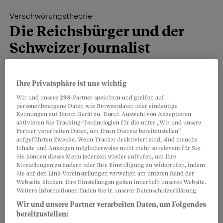
Verschwörungstheorie
Die Reichsbürger und der
Schweizer Journalist
Der ehemalige Chefreporter der «Basler
Zeitung» pflegte Kontakt zu deutschen
Ihre Privatsphäre ist uns wichtig
Reichsbürgern, die einen Umsturz planten.
Wir und unsere
293
-Partner speichern und greifen auf
personenbezogene Daten wie Browserdaten oder eindeutige
Die Rekonstruktion einer grossen
Kennungen auf Ihrem Gerät zu. Durch Auswahl von Akzeptieren
aktivieren Sie Tracking-Technologien für die unter „Wir und unsere
Verschwörung.
Partner verarbeiten Daten, um Ihnen Dienste bereitzustellen“
aufgeführten Zwecke. Wenn Tracker deaktiviert sind, sind manche
Inhalte und Anzeigen möglicherweise nicht mehr so relevant für Sie.
Sie können dieses Menü jederzeit wieder aufrufen, um Ihre
Teilen
Merken
Einstellungen zu ändern oder Ihre Einwilligung zu widerrufen, indem
Sie auf den Link Voreinstellungen verwalten am unteren Rand der
Webseite klicken. Ihre Einstellungen gelten innerhalb unseres Website.
Artikel teilen
Weitere Videos
Weitere Informationen finden Sie in unserer Datenschutzerklärung.
Wir und unsere Partner verarbeiten Daten, um Folgendes
bereitzustellen: