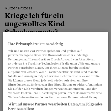
Kurzer Prozess
Kriege ich für ein
ungewolltes Kind
Schadenersatz?
Schadenersatz für ein ungewolltes Kind? 🤔
Ihre Privatsphäre ist uns wichtig
In diesem Fall gab das Gericht den Eltern
Wir und unsere
293
-Partner speichern und greifen auf
personenbezogene Daten wie Browserdaten oder eindeutige
recht. Was meinst du – haben sie zurecht
Kennungen auf Ihrem Gerät zu. Durch Auswahl von Akzeptieren
vor Gericht gewonnen?
aktivieren Sie Tracking-Technologien für die unter „Wir und unsere
Partner verarbeiten Daten, um Ihnen Dienste bereitzustellen“
aufgeführten Zwecke. Wenn Tracker deaktiviert sind, sind manche
Inhalte und Anzeigen möglicherweise nicht mehr so relevant für Sie.
Sie können dieses Menü jederzeit wieder aufrufen, um Ihre
Teilen
Merken
Einstellungen zu ändern oder Ihre Einwilligung zu widerrufen, indem
Sie auf den Link Voreinstellungen verwalten am unteren Rand der
Webseite klicken. Ihre Einstellungen gelten innerhalb unseres Website.
Artikel teilen
Weitere Videos
Weitere Informationen finden Sie in unserer Datenschutzerklärung.
Wir und unsere Partner verarbeiten Daten, um Folgendes
bereitzustellen: