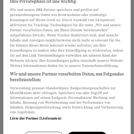
Ihre Privatsphäre ist uns wichtig
Wir und unsere
293
-Partner speichern und greifen auf
personenbezogene Daten wie Browserdaten oder eindeutige
Kennungen auf Ihrem Gerät zu. Durch Auswahl von Akzeptieren
aktivieren Sie Tracking-Technologien für die unter „Wir und unsere
Partner verarbeiten Daten, um Ihnen Dienste bereitzustellen“
aufgeführten Zwecke. Wenn Tracker deaktiviert sind, sind manche
Inhalte und Anzeigen möglicherweise nicht mehr so relevant für Sie.
Sie können dieses Menü jederzeit wieder aufrufen, um Ihre
Einstellungen zu ändern oder Ihre Einwilligung zu widerrufen, indem
Sie auf den Link Voreinstellungen verwalten am unteren Rand der
Webseite klicken. Ihre Einstellungen gelten innerhalb unseres Website.
Weitere Informationen finden Sie in unserer Datenschutzerklärung.
Wir und unsere Partner verarbeiten Daten, um Folgendes
So hilft SOS Beobachter
bereitzustellen:
Dank Spenden weiter in den
Verwendung genauer Standortdaten. Endgeräteeigenschaften zur
Gitarrenunterricht
Identifikation aktiv abfragen. Speichern von oder Zugriff auf
Informationen auf einem Endgerät. Personalisierte Werbung und
Inhalte, Messung von Werbeleistung und der Performance von
Inhalten, Zielgruppenforschung sowie Entwicklung und Verbesserung
von Angeboten.
Liste der Partner (Lieferanten)
So hilft SOS Beobachter