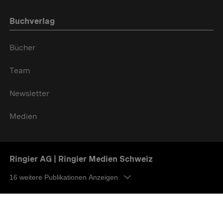
Buchverlag
Bücher
Team
Newsletter
Medien
Ringier AG | Ringier Medien Schweiz
16
weitere Publikationen Anzeigen