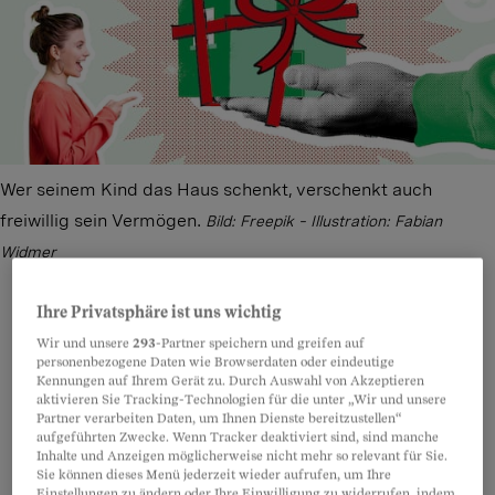
Wer seinem Kind das Haus schenkt, verschenkt auch
freiwillig sein Vermögen.
Bild: Freepik – Illustration: Fabian
Widmer
Ihre Privatsphäre ist uns wichtig
Wir und unsere
293
-Partner speichern und greifen auf
Teilen
Anhören
Merken
Kommentare
personenbezogene Daten wie Browserdaten oder eindeutige
Kennungen auf Ihrem Gerät zu. Durch Auswahl von Akzeptieren
aktivieren Sie Tracking-Technologien für die unter „Wir und unsere
Partner verarbeiten Daten, um Ihnen Dienste bereitzustellen“
Die Immobilienpreise sind so hoch, dass für
Artikel teilen
aufgeführten Zwecke. Wenn Tracker deaktiviert sind, sind manche
viele
das eigene Haus ein Wunschtraum bleibt
.
Inhalte und Anzeigen möglicherweise nicht mehr so relevant für Sie.
Sie können dieses Menü jederzeit wieder aufrufen, um Ihre
Es sei denn, man erhält es von den Eltern
Einstellungen zu ändern oder Ihre Einwilligung zu widerrufen, indem