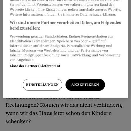
Sie auf den Link Voreinstellungen verwalten am unteren Rand der
geschenkt.
Webseite klicken. Ihre Einstellungen gelten innerhalb unseres Website.
Weitere Informationen finden Sie in unserer Datenschutzerklärung.
Doch was für die Beschenkten ein Volltreffer ist,
Wir und unsere Partner verarbeiten Daten, um Folgendes
bereitzustellen:
kann für die Schenkenden ein Minenfeld sein.
Verwendung genauer Standortdaten. Endgeräteeigenschaften zur
Viele Eltern möchten ihr Haus oder ihre
Identifikation aktiv abfragen. Speichern von oder Zugriff auf
Wohnung zwar dereinst den Kindern schenken,
Informationen auf einem Endgerät. Personalisierte Werbung und
Inhalte, Messung von Werbeleistung und der Performance von
aber gleichzeitig weiterhin drin wohnen bleiben,
Inhalten, Zielgruppenforschung sowie Entwicklung und Verbesserung
von Angeboten.
solange sie können.
Liste der Partner (Lieferanten)
Ein möglicher
Umzug ins Alters- oder
EINSTELLUNGEN
AKZEPTIEREN
Pflegeheim
löst auch Befürchtungen aus: Geht
dann das Haus drauf für all die teuren
Rechnungen? Können wir das nicht verhindern,
wenn wir das Haus jetzt schon den Kindern
schenken?