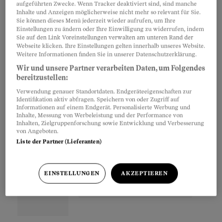
aufgeführten Zwecke. Wenn Tracker deaktiviert sind, sind manche
auch darüber schreibt «Der Schweizer Business-
Inhalte und Anzeigen möglicherweise nicht mehr so relevant für Sie.
Knigge», der soeben in der Beobachter-Edition
Sie können dieses Menü jederzeit wieder aufrufen, um Ihre
Einstellungen zu ändern oder Ihre Einwilligung zu widerrufen, indem
erschienen ist. Das Kapitel «Vom Umgang
Sie auf den Link Voreinstellungen verwalten am unteren Rand der
mit ausländischen Kunden» zeigt
Webseite klicken. Ihre Einstellungen gelten innerhalb unseres Website.
Weitere Informationen finden Sie in unserer Datenschutzerklärung.
einige Besonderheiten im Kontakt mit
Wir und unsere Partner verarbeiten Daten, um Folgendes
ausländischen Geschäftsleuten auf und geht
bereitzustellen:
besonders darauf ein, was Sie als Schweizer
Verwendung genauer Standortdaten. Endgeräteeigenschaften zur
Identifikation aktiv abfragen. Speichern von oder Zugriff auf
Gastgeber von Menschen aus anderen Kulturen
Informationen auf einem Endgerät. Personalisierte Werbung und
beachten müssen.
Inhalte, Messung von Werbeleistung und der Performance von
Inhalten, Zielgruppenforschung sowie Entwicklung und Verbesserung
von Angeboten.
Liste der Partner (Lieferanten)
Partnerinhalte
EINSTELLUNGEN
AKZEPTIEREN