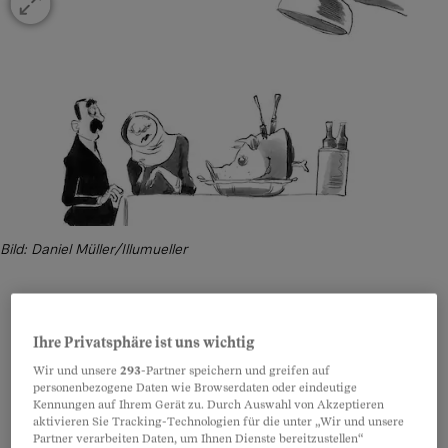
Bild: Daniel Müller/Illumueller
Ihre Privatsphäre ist uns wichtig
Teilen
Anhören
Merken
Kommentare
Wir und unsere
293
-Partner speichern und greifen auf
personenbezogene Daten wie Browserdaten oder eindeutige
Interkulturelle Kompetenz ist in einer sich
Artikel teilen
Kennungen auf Ihrem Gerät zu. Durch Auswahl von Akzeptieren
aktivieren Sie Tracking-Technologien für die unter „Wir und unsere
globalisierenden Arbeitswelt wichtiger denn je –
Partner verarbeiten Daten, um Ihnen Dienste bereitzustellen“