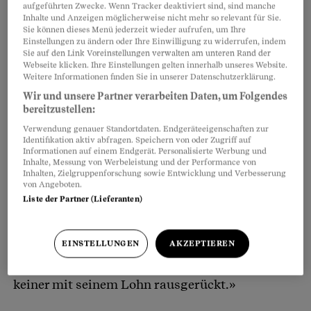
aufgeführten Zwecke. Wenn Tracker deaktiviert sind, sind manche
Inhalte und Anzeigen möglicherweise nicht mehr so relevant für Sie.
Sie können dieses Menü jederzeit wieder aufrufen, um Ihre
Einstellungen zu ändern oder Ihre Einwilligung zu widerrufen, indem
Sie auf den Link Voreinstellungen verwalten am unteren Rand der
Marc Gerber
Webseite klicken. Ihre Einstellungen gelten innerhalb unseres Website.
Weitere Informationen finden Sie in unserer Datenschutzerklärung.
Wir und unsere Partner verarbeiten Daten, um Folgendes
Leiter der Fachstelle Informatik, Alternative
bereitzustellen:
Bank Schweiz,
Verwendung genauer Standortdaten. Endgeräteeigenschaften zur
Identifikation aktiv abfragen. Speichern von oder Zugriff auf
Informationen auf einem Endgerät. Personalisierte Werbung und
Beschäftigungsgrad 90%
Inhalte, Messung von Werbeleistung und der Performance von
Inhalten, Zielgruppenforschung sowie Entwicklung und Verbesserung
von Angeboten.
Liste der Partner (Lieferanten)
6920 Franken (100%-Lohn)
« Meine Freunde sind schön schockiert, wenn ich
EINSTELLUNGEN
AKZEPTIEREN
über meinen Lohn spreche. Bisher ist noch
keiner mit seinem Lohn rausgerückt.»