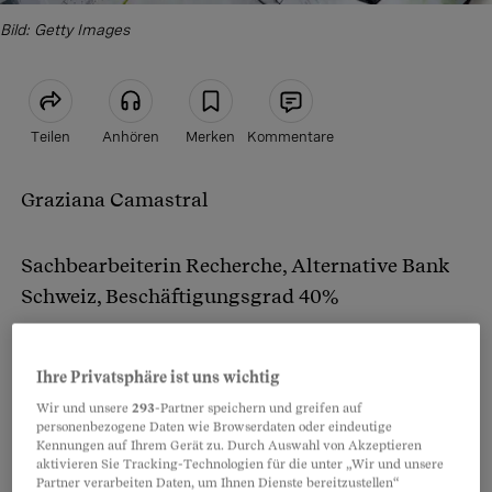
Bild: Getty Images
Teilen
Anhören
Merken
Kommentare
Graziana Camastral
Artikel teilen
Sachbearbeiterin Recherche, Alternative Bank
Schweiz, Beschäftigungsgrad 40%
4400 Franken (100%-Lohn)
Ihre Privatsphäre ist uns wichtig
Wir und unsere
293
-Partner speichern und greifen auf
« Es braucht eine gewisse Sozialkompetenz, um
personenbezogene Daten wie Browserdaten oder eindeutige
Kennungen auf Ihrem Gerät zu. Durch Auswahl von Akzeptieren
mit einer transparenten Lohnliste umgehen zu
aktivieren Sie Tracking-Technologien für die unter „Wir und unsere
Partner verarbeiten Daten, um Ihnen Dienste bereitzustellen“
können.»