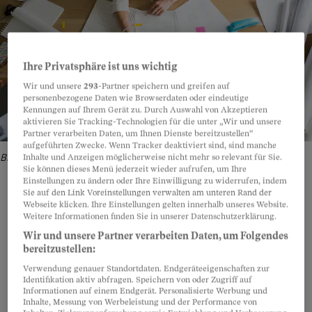
Ihre Privatsphäre ist uns wichtig
Wir und unsere
293
-Partner speichern und greifen auf
personenbezogene Daten wie Browserdaten oder eindeutige
Kennungen auf Ihrem Gerät zu. Durch Auswahl von Akzeptieren
aktivieren Sie Tracking-Technologien für die unter „Wir und unsere
Partner verarbeiten Daten, um Ihnen Dienste bereitzustellen“
aufgeführten Zwecke. Wenn Tracker deaktiviert sind, sind manche
Bild: Getty Images
Inhalte und Anzeigen möglicherweise nicht mehr so relevant für Sie.
Sie können dieses Menü jederzeit wieder aufrufen, um Ihre
Einstellungen zu ändern oder Ihre Einwilligung zu widerrufen, indem
Sie auf den Link Voreinstellungen verwalten am unteren Rand der
Webseite klicken. Ihre Einstellungen gelten innerhalb unseres Website.
Weitere Informationen finden Sie in unserer Datenschutzerklärung.
Teilen
Anhören
Merken
Kommentare
Wir und unsere Partner verarbeiten Daten, um Folgendes
bereitzustellen:
Unter Umständen. Grundsätzlich ist es nämlich
Artikel teilen
Verwendung genauer Standortdaten. Endgeräteeigenschaften zur
Identifikation aktiv abfragen. Speichern von oder Zugriff auf
der Arbeitgeber, der den Ferienzeitpunkt
Informationen auf einem Endgerät. Personalisierte Werbung und
bestimmt - wobei er immerhin auf die Wünsche
Inhalte, Messung von Werbeleistung und der Performance von