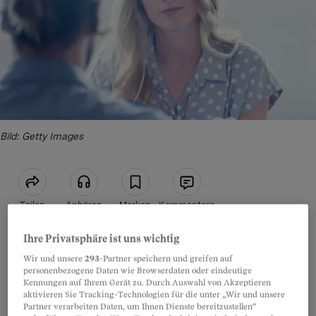
Bild: Getty Images
Teilen
Anhören
Merken
Kommentare
Ihre Privatsphäre ist uns wichtig
Sich auf seine Stärken besinnen
Artikel teilen
Wir und unsere
293
-Partner speichern und greifen auf
personenbezogene Daten wie Browserdaten oder eindeutige
Kennungen auf Ihrem Gerät zu. Durch Auswahl von Akzeptieren
aktivieren Sie Tracking-Technologien für die unter „Wir und unsere
Partner verarbeiten Daten, um Ihnen Dienste bereitzustellen“