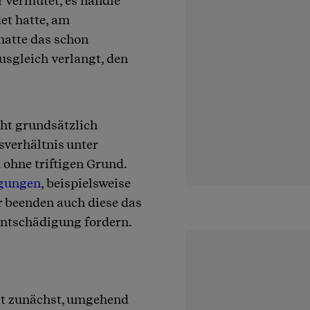
r vermutet, es handle
det hatte, am
 hatte das schon
sgleich verlangt, den
ht grundsätzlich
tsverhältnis unter
 ohne triftigen Grund.
igungen
, beispielsweise
 beenden auch diese das
 Entschädigung fordern.
st zunächst, umgehend