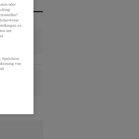
aten oder
acking-
tzustellen“
licherweise
stellungen zu
lten am
re
. Speichern
, Messung von
und