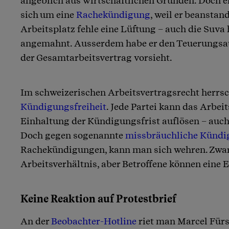
angeblich aus wirtschaftlichen Gründen. Doch e
sich um eine
Rachekündigung
, weil er beanstan
Arbeitsplatz fehle eine Lüftung – auch die Suva
angemahnt. Ausserdem habe er den Teuerungsau
der Gesamtarbeitsvertrag vorsieht.
Im schweizerischen Arbeitsvertragsrecht herrsc
Kündigungsfreiheit
. Jede Partei kann das Arbei
Einhaltung der Kündigungsfrist auflösen – auch
Doch gegen sogenannte
missbräuchliche Künd
Rachekündigungen, kann man sich wehren. Zwar
Arbeitsverhältnis, aber Betroffene können eine
Keine Reaktion auf Protestbrief
An der
Beobachter-Hotline
riet man Marcel Für