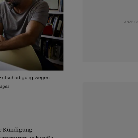
e Entschädigung wegen
mages
ie Kündigung –