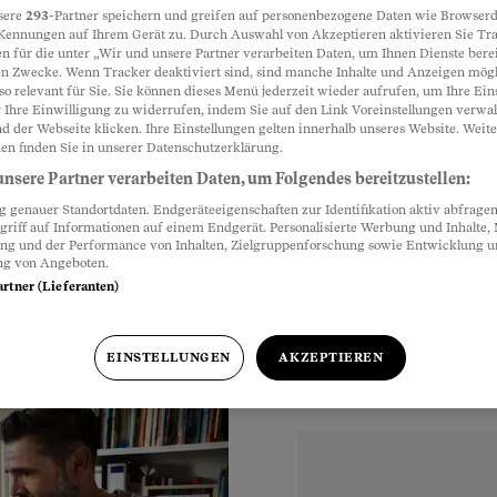
sere
293
-Partner speichern und greifen auf personenbezogene Daten wie Browserd
Kennungen auf Ihrem Gerät zu. Durch Auswahl von Akzeptieren aktivieren Sie Tr
t – was
n für die unter „Wir und unsere Partner verarbeiten Daten, um Ihnen Dienste berei
Partnerinhalte
n Zwecke. Wenn Tracker deaktiviert sind, sind manche Inhalte und Anzeigen mög
so relevant für Sie. Sie können dieses Menü jederzeit wieder aufrufen, um Ihre Ein
 Ihre Einwilligung zu widerrufen, indem Sie auf den Link Voreinstellungen verwa
d der Webseite klicken. Ihre Einstellungen gelten innerhalb unseres Website. Weite
missbräuchlich an. Er
en finden Sie in unserer Datenschutzerklärung.
etYourLawyer»
nsere Partner verarbeiten Daten, um Folgendes bereitzustellen:
genauer Standortdaten. Endgeräteeigenschaften zur Identifikation aktiv abfragen
griff auf Informationen auf einem Endgerät. Personalisierte Werbung und Inhalte
ung und der Performance von Inhalten, Zielgruppenforschung sowie Entwicklung 
ng von Angeboten.
artner (Lieferanten)
EINSTELLUNGEN
AKZEPTIEREN