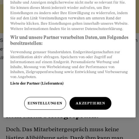
Inhalte und Anzeigen möglicherweise nicht mehr so relevant für Sie.
Sie können dieses Menü jederzeit wieder aufrufen, um Ihre
Einstellungen zu ändern oder Ihre Einwilligung zu widerrufen, indem
Sie auf den Link Voreinstellungen verwalten am unteren Rand der
Webseite klicken. Ihre Einstellungen gelten innerhalb unseres Website.
Weitere Informationen finden Sie in unserer Datenschutzerklärung.
Wir und unsere Partner verarbeiten Daten, um Folgendes
Sie sollen das Protokoll unterschreiben? Vorsicht, falls Ihnen
bereitzustellen:
etwas Negatives angehaftet wird.
Bild: Freepik, Pexels –
Verwendung genauer Standortdaten. Endgeräteeigenschaften zur
Identifikation aktiv abfragen. Speichern von oder Zugriff auf
Illustration: Sarina Joos
Informationen auf einem Endgerät. Personalisierte Werbung und
Inhalte, Messung von Werbeleistung und der Performance von
Inhalten, Zielgruppenforschung sowie Entwicklung und Verbesserung
von Angeboten.
Liste der Partner (Lieferanten)
Teilen
Anhören
Merken
Kommentare
EINSTELLUNGEN
AKZEPTIEREN
Chefin: «Wir brauchen doch gar
Artikel teilen
kein Mitarbeitergespräch!»
Doch. Das Mitarbeitergespräch muss keine
lästige Alibiübung sein. Dank ihm kann man