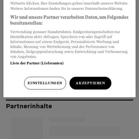
Webseite klicken. Ihre Einstellungen gelten innerhalb unseres Website.
Arbeitgeber seinen Angestellten alle Auslagen
Weitere Informationen finden Sie in unserer Datenschutzerklärung.
ersetzen, die bei der Arbeit notwendigerweise
Wir und unsere Partner verarbeiten Daten, um Folgendes
entstehen. Bei einem Auftrag an einem
bereitzustellen:
auswärtigen Ort ist eine Entschädigung für
Verwendung genauer Standortdaten. Endgeräteeigenschaften zur
Identifikation aktiv abfragen. Speichern von oder Zugriff auf
Reisekosten, Unterkunft und Verpflegung
Informationen auf einem Endgerät. Personalisierte Werbung und
Inhalte, Messung von Werbeleistung und der Performance von
geschuldet.
Inhalten, Zielgruppenforschung sowie Entwicklung und Verbesserung
von Angeboten.
Liste der Partner (Lieferanten)
Doch der Teufel steckt oft im Detail: Wie viel
Spesen
darf man verlangen, und wann sind sie
EINSTELLUNGEN
AKZEPTIEREN
fällig?
Partnerinhalte