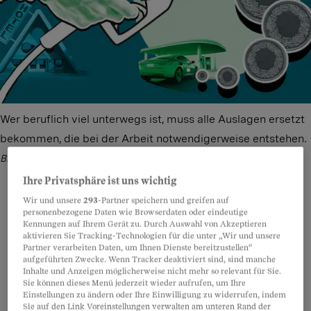
Wer beruflich viel unterwegs ist, muss alle Auslagen ersetzt
bekommen, die bei der Arbeit notwendigerweise entstehen.
Bild: Freepik – Illustration: Fabian Widmer
Ihre Privatsphäre ist uns wichtig
Wir und unsere
293
-Partner speichern und greifen auf
personenbezogene Daten wie Browserdaten oder eindeutige
Kennungen auf Ihrem Gerät zu. Durch Auswahl von Akzeptieren
Teilen
Anhören
Merken
Kommentare
aktivieren Sie Tracking-Technologien für die unter „Wir und unsere
Partner verarbeiten Daten, um Ihnen Dienste bereitzustellen“
aufgeführten Zwecke. Wenn Tracker deaktiviert sind, sind manche
Wo gearbeitet wird, fallen auch Kosten an: für
Artikel teilen
Inhalte und Anzeigen möglicherweise nicht mehr so relevant für Sie.
Sie können dieses Menü jederzeit wieder aufrufen, um Ihre
Material, Geschäftsreisen, Verpflegung,
Einstellungen zu ändern oder Ihre Einwilligung zu widerrufen, indem
Weiterbildung
. Nach Gesetz muss der
Sie auf den Link Voreinstellungen verwalten am unteren Rand der