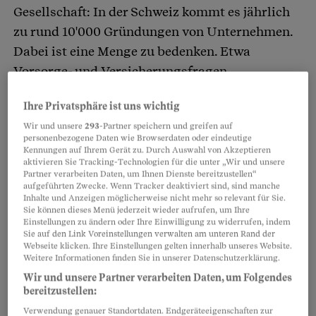
Gesellschaft: In der Schweiz kommt es jährlich
zu rund 10'000 Gründungen von Unternehmen.
Dabei ist eine Menge zu bedenken. Etwa
Vorsorge- und Versicherungsfragen.
Ihre Privatsphäre ist uns wichtig
Für die obligatorische Absicherung von Risiken
Wir und unsere
293
-Partner speichern und greifen auf
wie Arbeitslosigkeit, Invalidität oder Unfall ist
personenbezogene Daten wie Browserdaten oder eindeutige
die Wahl der Rechtsform der Firma
Kennungen auf Ihrem Gerät zu. Durch Auswahl von Akzeptieren
aktivieren Sie Tracking-Technologien für die unter „Wir und unsere
entscheidend. Je nachdem gilt es zu klären,
Partner verarbeiten Daten, um Ihnen Dienste bereitzustellen“
aufgeführten Zwecke. Wenn Tracker deaktiviert sind, sind manche
welche Versicherungen für wen obligatorisch
Inhalte und Anzeigen möglicherweise nicht mehr so relevant für Sie.
sind. Kapitalgesellschaften, insbesondere
Sie können dieses Menü jederzeit wieder aufrufen, um Ihre
Einstellungen zu ändern oder Ihre Einwilligung zu widerrufen, indem
GmbH und AG, sind ein Zusammenschluss von
Sie auf den Link Voreinstellungen verwalten am unteren Rand der
Webseite klicken. Ihre Einstellungen gelten innerhalb unseres Website.
mehreren natürlichen oder juristischen
Weitere Informationen finden Sie in unserer Datenschutzerklärung.
Personen. Ihre Besitzer müssen sich weniger
Wir und unsere Partner verarbeiten Daten, um Folgendes
Gedanken machen, welche Risiken zu versichern
bereitzustellen:
sind. Sie gelten als «unechte» Selbständige -
Verwendung genauer Standortdaten. Endgeräteeigenschaften zur