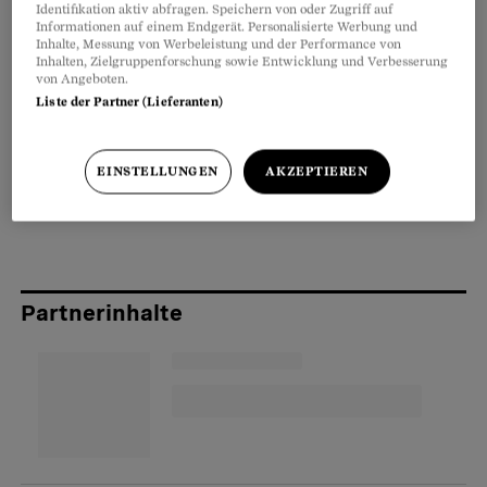
Identifikation aktiv abfragen. Speichern von oder Zugriff auf
genauer: als Arbeitnehmer der eigenen Firma
Informationen auf einem Endgerät. Personalisierte Werbung und
Inhalte, Messung von Werbeleistung und der Performance von
(siehe unten: «‹Echt› oder ‹unecht›?»). Für
Inhalten, Zielgruppenforschung sowie Entwicklung und Verbesserung
Arbeitnehmer hat der Gesetzgeber bereits gut
von Angeboten.
Liste der Partner (Lieferanten)
vorgesorgt, indem er die Absicherung der
meisten Risiken für obligatorisch erklärt hat.
Einzige Ausnahme ist der Abschluss einer
EINSTELLUNGEN
AKZEPTIEREN
Krankentaggeldversicherung.
Partnerinhalte