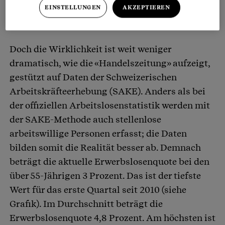
EINSTELLUNGEN
AKZEPTIEREN
Doch die Wirklichkeit ist weit weniger
dramatisch, wie die «Handelszeitung» aufzeigt,
gestützt auf Daten der Schweizerischen
Arbeitskräfteerhebung (SAKE). Anders als bei
der offiziellen Arbeitslosenstatistik werden mit
der SAKE-Methode auch stellenlose
arbeitswillige Personen erfasst; die Daten
bilden somit die Realität besser ab. Demnach
beträgt die aktuelle Erwerbslosenquote bei den
über 55-Jährigen 3 Prozent. Das ist der tiefste
Wert für das erste Quartal seit 2010 (siehe
Grafik). Im Durchschnitt beträgt die
Erwerbslosenquote 4,8 Prozent. Am höchsten ist