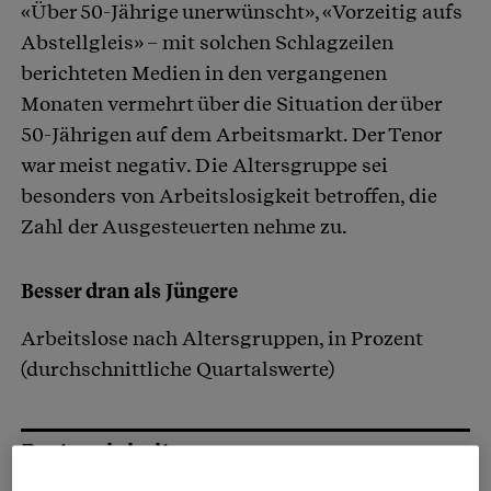
«Über 50-Jährige unerwünscht», «Vorzeitig aufs
Artikel teilen
Abstellgleis» – mit solchen Schlagzeilen
berichteten Medien in den vergangenen
Monaten vermehrt über die Situation der über
50-Jährigen auf dem Arbeitsmarkt. Der Tenor
war meist negativ. Die Altersgruppe sei
besonders von Arbeitslosigkeit betroffen, die
Zahl der Ausgesteuerten nehme zu.
Besser dran als Jüngere
Arbeitslose nach Altersgruppen, in Prozent
(durchschnittliche Quartalswerte)
Partnerinhalte