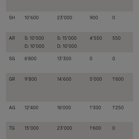
SH
10'600
23'000
900
0
AR
S: 10'000
S: 15'000
4'550
550
D: 10'000
D: 10'000
SG
6'800
13'300
0
0
GR
9'800
14'600
5'000
1'600
AG
12'400
16'000
1'300
1'250
TG
15'000
23'000
1'600
0