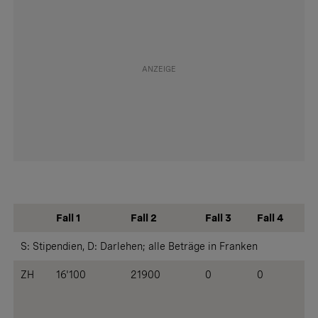
Fall 1
Fall 2
Fall 3
Fall 4
S: Stipendien, D: Darlehen; alle Beträge in Franken
ZH
16'100
21900
0
0