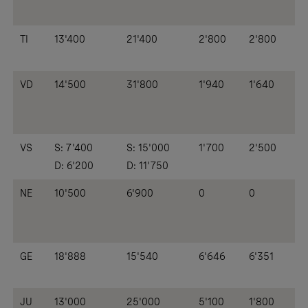
TI
13'400
21'400
2'800
2'800
VD
14'500
31'800
1'940
1'640
VS
S: 7'400
S: 15'000
1'700
2'500
D: 6'200
D: 11'750
NE
10'500
6'900
0
0
GE
18'888
15'540
6'646
6'351
JU
13'000
25'000
5'100
1'800