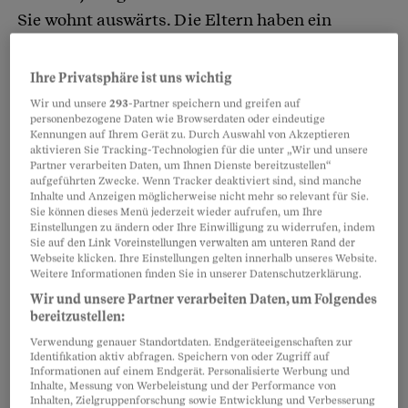
Sie wohnt auswärts. Die Eltern haben ein
steuerbares Einkommen von 50'000 Franken
und kein Vermögen.
Ihre Privatsphäre ist uns wichtig
Wir und unsere
293
-Partner speichern und greifen auf
personenbezogene Daten wie Browserdaten oder eindeutige
Kennungen auf Ihrem Gerät zu. Durch Auswahl von Akzeptieren
aktivieren Sie Tracking-Technologien für die unter „Wir und unsere
Partner verarbeiten Daten, um Ihnen Dienste bereitzustellen“
Fall 2:
aufgeführten Zwecke. Wenn Tracker deaktiviert sind, sind manche
Inhalte und Anzeigen möglicherweise nicht mehr so relevant für Sie.
Sie können dieses Menü jederzeit wieder aufrufen, um Ihre
Einstellungen zu ändern oder Ihre Einwilligung zu widerrufen, indem
Ein 24-jähriger Mann, verheiratet, ein Kind,
Sie auf den Link Voreinstellungen verwalten am unteren Rand der
studiert an einer Fachhochschule Architektur.
Webseite klicken. Ihre Einstellungen gelten innerhalb unseres Website.
Weitere Informationen finden Sie in unserer Datenschutzerklärung.
Die Ehefrau verdient 14'000 Franken. Die Eltern
Wir und unsere Partner verarbeiten Daten, um Folgendes
haben ein Einkommen von 42'000 und ein
bereitzustellen:
Vermögen von 120'000 Franken.
Verwendung genauer Standortdaten. Endgeräteeigenschaften zur
Identifikation aktiv abfragen. Speichern von oder Zugriff auf
Informationen auf einem Endgerät. Personalisierte Werbung und
Inhalte, Messung von Werbeleistung und der Performance von
Partnerinhalte
Inhalten, Zielgruppenforschung sowie Entwicklung und Verbesserung