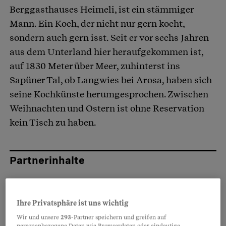
Berggasthauses Heimeli, ist ein stämmiger
Mann. Ein Koch, der nicht nur gern kocht,
sondern auch gern isst. Seit er vor sechs Jahren
aus dem Unterland hier heraufgekommen ist,
auf 1830 Meter über Meer, zuhinterst ins
Sapüner Tal, ob Langwies bei Arosa, haben sich
seine Kochkünste herumgesprochen. Zwischen
Weihnachten und Ostern ist ohne Reservation
kein Tisch zu haben.
Partnerinhalte
Ihre Privatsphäre ist uns wichtig
Wir und unsere
293
-Partner speichern und greifen auf
personenbezogene Daten wie Browserdaten oder eindeutige