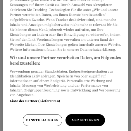
Kennungen auf Ihrem Gerät zu. Durch Auswahl von Akzeptieren
aktivieren Sie Tracking-Technologien für die unter „Wir und unsere
Partner verarbeiten Daten, um Ihnen Dienste bereitzustellen“
aufgeführten Zwecke. Wenn Tracker deaktiviert sind, sind manche
Inhalte und Anzeigen möglicherweise nicht mehr so relevant für Sie.
Sie können dieses Menü jederzeit wieder aufrufen, um Ihre
Einstellungen zu ändern oder Ihre Einwilligung zu widerrufen, indem
Sie auf den Link Voreinstellungen verwalten am unteren Rand der
Webseite klicken. Ihre Einstellungen gelten innerhalb unseres Website.
Weitere Informationen finden Sie in unserer Datenschutzerklärung.
Im 300 Jahre alten Gasthaus, das früher ein
Wir und unsere Partner verarbeiten Daten, um Folgendes
Bauernhof war und seit 100 Jahren als
bereitzustellen:
Restaurant genutzt wird, haben in den beiden
Verwendung genauer Standortdaten. Endgeräteeigenschaften zur
urchigen Stuben 50 Gäste Platz. Die Decken sind
Identifikation aktiv abfragen. Speichern von oder Zugriff auf
Informationen auf einem Endgerät. Personalisierte Werbung und
niedrig, das Holz knarrt, und der Kachelofen
Inhalte, Messung von Werbeleistung und der Performance von
Inhalten, Zielgruppenforschung sowie Entwicklung und Verbesserung
prasselt vor sich hin. Auf den Tisch kommt
von Angeboten.
Währschaftes: Fondue, Holzfällersteak,
Liste der Partner (Lieferanten)
Gerstensuppe, aber auch Bündnerfleisch-
Carpaccio. Alles liebevoll dekoriert, die riesige
EINSTELLUNGEN
AKZEPTIEREN
Portion Älplermagronen ist mit getrockneten