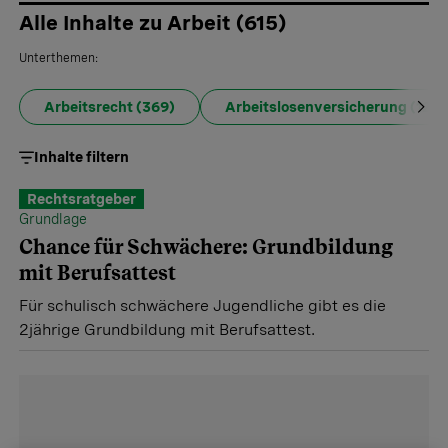
Arbeitslosenversicherung und Stellensuche. Junge
Alle Inhalte zu Arbeit
(
615
)
Leute finden hier Tipps rund um Berufswahl und Lehre.
Unterthemen:
Arbeitsrecht
(369)
Arbeitslosenversicherung
(123)
Inhalte filtern
Rechtsratgeber
Grundlage
Chance für Schwächere: Grundbildung
mit Berufsattest
Für schulisch schwächere Jugendliche gibt es die
2jährige Grundbildung mit Berufsattest.