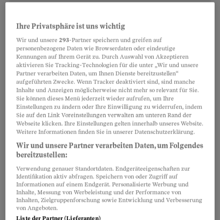
Ihre Privatsphäre ist uns wichtig
Wir und unsere
293
-Partner speichern und greifen auf
personenbezogene Daten wie Browserdaten oder eindeutige
Kennungen auf Ihrem Gerät zu. Durch Auswahl von Akzeptieren
aktivieren Sie Tracking-Technologien für die unter „Wir und unsere
Partner verarbeiten Daten, um Ihnen Dienste bereitzustellen“
aufgeführten Zwecke. Wenn Tracker deaktiviert sind, sind manche
Inhalte und Anzeigen möglicherweise nicht mehr so relevant für Sie.
Sie können dieses Menü jederzeit wieder aufrufen, um Ihre
Einstellungen zu ändern oder Ihre Einwilligung zu widerrufen, indem
Rechtsratgeber
Sie auf den Link Voreinstellungen verwalten am unteren Rand der
Grundlage
Webseite klicken. Ihre Einstellungen gelten innerhalb unseres Website.
Die Anforderungen an den Lehrberuf
Weitere Informationen finden Sie in unserer Datenschutzerklärung.
checken
Wir und unsere Partner verarbeiten Daten, um Folgendes
bereitzustellen:
So finden Sie heraus, welche Voraussetzungen Sie für
Verwendung genauer Standortdaten. Endgeräteeigenschaften zur
Ihren Wunschberuf mitbringen müssen.
Identifikation aktiv abfragen. Speichern von oder Zugriff auf
Informationen auf einem Endgerät. Personalisierte Werbung und
Inhalte, Messung von Werbeleistung und der Performance von
Rechtsratgeber
Inhalten, Zielgruppenforschung sowie Entwicklung und Verbesserung
von Angeboten.
Grundlage
Liste der Partner (Lieferanten)