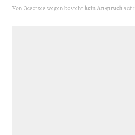
Von Gesetzes wegen besteht
kein Anspruch
auf 
Gehaltserhöhung oder auch nur auf angemessen
Das müsste vertraglich vereinbart worden sein.
allfällige Regelungen in einem
Gesamtarbeitsve
Normalarbeitsvertrag. Sofern ein Teuerungsausg
bezieht er sich ohne spezielle Abmachung auf d
orientiert sich in der Regel am
Landesindex der
jahrelanger bedingungsloser Zahlung
des Teuer
ein Rechtsanspruch darauf entstehen.