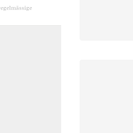
regelmässige
en Teuerungsausgleich.
 Achten Sie auch auf
rtrag
oder
leich zugesichert wird,
as feste Grundgehalt und
 Konsumentenpreise
. Bei
ungsausgleiches kann