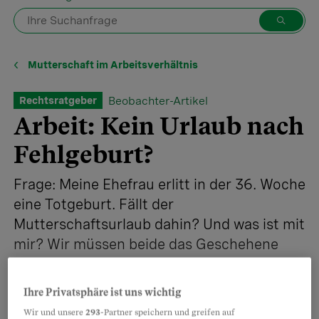
Mutterschaft im Arbeitsverhältnis
Beobachter-Artikel
Rechtsratgeber
Arbeit: Kein Urlaub nach
Fehlgeburt?
Frage: Meine Ehefrau erlitt in der 36. Woche
eine Totgeburt. Fällt der
Mutterschaftsurlaub dahin? Und was ist mit
mir? Wir müssen beide das Geschehene
verarbeiten.
Ihre Privatsphäre ist uns wichtig
Wir und unsere
293
-Partner speichern und greifen auf