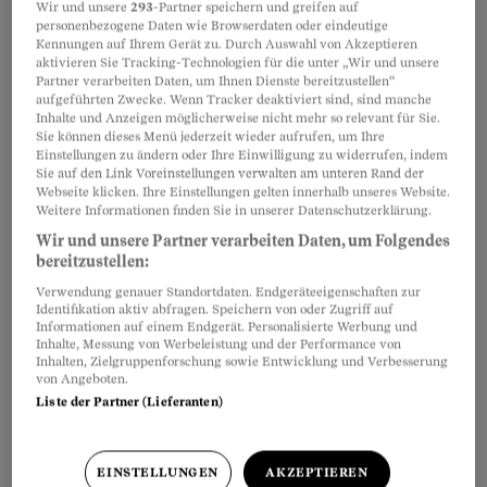
Bekomme ich trotzdem einen bezahlten
Wir und unsere
293
-Partner speichern und greifen auf
personenbezogene Daten wie Browserdaten oder eindeutige
Mutterschaftsurlaub?
Kennungen auf Ihrem Gerät zu. Durch Auswahl von Akzeptieren
aktivieren Sie Tracking-Technologien für die unter „Wir und unsere
Partner verarbeiten Daten, um Ihnen Dienste bereitzustellen“
aufgeführten Zwecke. Wenn Tracker deaktiviert sind, sind manche
Inhalte und Anzeigen möglicherweise nicht mehr so relevant für Sie.
Sie können dieses Menü jederzeit wieder aufrufen, um Ihre
Teilen
Merken
Einstellungen zu ändern oder Ihre Einwilligung zu widerrufen, indem
Sie auf den Link Voreinstellungen verwalten am unteren Rand der
Webseite klicken. Ihre Einstellungen gelten innerhalb unseres Website.
Artikel teilen
Weitere Informationen finden Sie in unserer Datenschutzerklärung.
Wir und unsere Partner verarbeiten Daten, um Folgendes
bereitzustellen:
Verwendung genauer Standortdaten. Endgeräteeigenschaften zur
Identifikation aktiv abfragen. Speichern von oder Zugriff auf
Informationen auf einem Endgerät. Personalisierte Werbung und
Inhalte, Messung von Werbeleistung und der Performance von
Inhalten, Zielgruppenforschung sowie Entwicklung und Verbesserung
von Angeboten.
Liste der Partner (Lieferanten)
EINSTELLUNGEN
AKZEPTIEREN