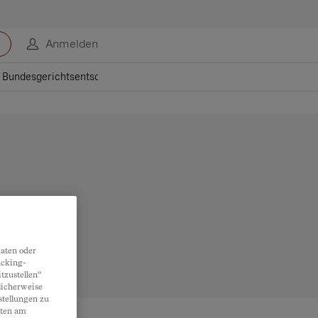
Anmelden
Bundesgerichtsentscheide zum Kündigungsschutz bei Mutterschaft
aten oder
acking-
tzustellen“
licherweise
stellungen zu
lten am