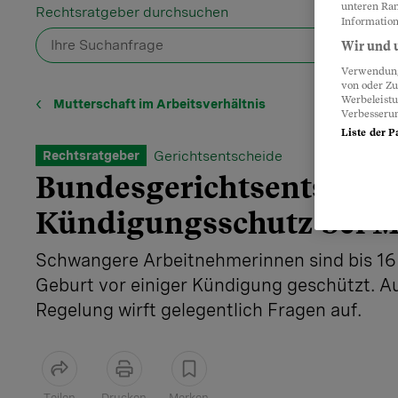
unteren Ran
Rechtsratgeber durchsuchen
Information
Wir und u
Verwendung 
von oder Zu
Werbeleist
Mutterschaft im Arbeitsverhältnis
Verbesseru
Liste der P
Gerichtsentscheide
Rechtsratgeber
Bundesgerichtsentschei
Kündigungsschutz bei M
Schwangere Arbeitnehmerinnen sind bis 1
Geburt vor einiger Kündigung geschützt. Au
Regelung wirft gelegentlich Fragen auf.
Teilen
Drucken
Merken