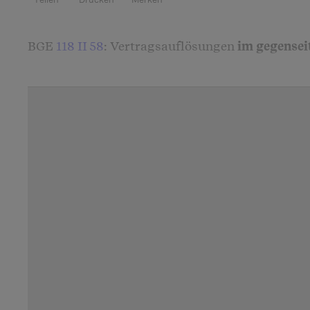
Artikel teilen
BGE
118 II 58
: Vertragsauflösungen
im gegensei
sind während der Schwangerschaft möglich.