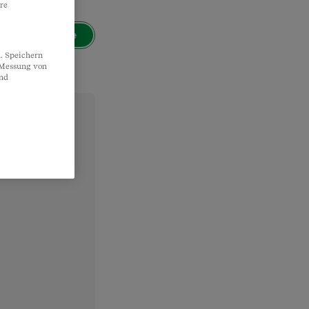
re
Suche
. Speichern
, Messung von
und