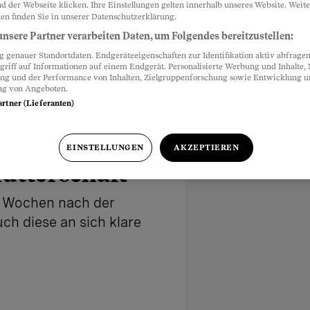
d der Webseite klicken. Ihre Einstellungen gelten innerhalb unseres Website. Weite
en finden Sie in unserer Datenschutzerklärung.
nsere Partner verarbeiten Daten, um Folgendes bereitzustellen:
genauer Standortdaten. Endgeräteeigenschaften zur Identifikation aktiv abfragen
griff auf Informationen auf einem Endgerät. Personalisierte Werbung und Inhalte
ung und der Performance von Inhalten, Zielgruppenforschung sowie Entwicklung 
ng von Angeboten.
artner (Lieferanten)
de zum
EINSTELLUNGEN
AKZEPTIEREN
utterschaft
6 Wochen nach der
ch diese an sich klare