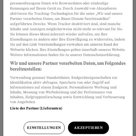
personenbezogene Daten wie Browserdaten oder eindeutige
Kennungen auf Ihrem Gerät zu. Durch Auswahl von Akzeptieren
Die Antwort auf viele Fragen zur
Artikel teilen
aktivieren Sie Tracking-Technologien für die unter „Wir und unsere
Mutterschaftsentschädigung finden Sie
Partner verarbeiten Daten, um Ihnen Dienste bereitzustellen“
aufgeführten Zwecke. Wenn Tracker deaktiviert sind, sind manche
im
Kreisschreiben über die
Inhalte und Anzeigen möglicherweise nicht mehr so relevant für Sie.
Sie können dieses Menü jederzeit wieder aufrufen, um Ihre
Mutterschaftsentschädigung und die
Einstellungen zu ändern oder Ihre Einwilligung zu widerrufen, indem
Entschädigung des andern Elternteils (KS
Sie auf den Link Voreinstellungen verwalten am unteren Rand der
Webseite klicken. Ihre Einstellungen gelten innerhalb unseres Website.
MSEAE)
des Bundesamtes für
Weitere Informationen finden Sie in unserer Datenschutzerklärung.
Sozialversicherungen.
Wir und unsere Partner verarbeiten Daten, um Folgendes
bereitzustellen:
Verwendung genauer Standortdaten. Endgeräteeigenschaften zur
Identifikation aktiv abfragen. Speichern von oder Zugriff auf
Informationen auf einem Endgerät. Personalisierte Werbung und
Inhalte, Messung von Werbeleistung und der Performance von
Inhalten, Zielgruppenforschung sowie Entwicklung und Verbesserung
von Angeboten.
Liste der Partner (Lieferanten)
EINSTELLUNGEN
AKZEPTIEREN