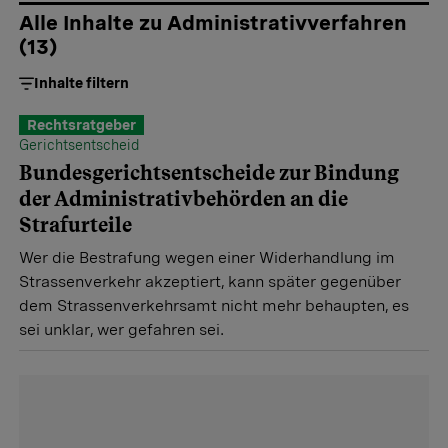
wohnt, aber in Bern ein Verkehrsdelikt begeht, kriegt -
Alle Inhalte zu Administrativverfahren
nachdem das Strafverfahren in Bern abgeschossen ist -
(
13
)
Post vom zürcherischen Amt für
Inhalte filtern
Administrativmassnahmen. Hier erfahren Sie, wie Sie
sich im Administrativverfahren richtig verhalten.
Rechtsratgeber
Gerichtsentscheid
Bundesgerichtsentscheide zur Bindung
der Administrativbehörden an die
Strafurteile
Wer die Bestrafung wegen einer Widerhandlung im
Strassenverkehr akzeptiert, kann später gegenüber
dem Strassenverkehrsamt nicht mehr behaupten, es
sei unklar, wer gefahren sei.