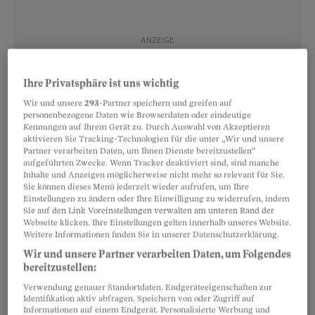
Ihre Privatsphäre ist uns wichtig
Wir und unsere
293
-Partner speichern und greifen auf
personenbezogene Daten wie Browserdaten oder eindeutige
Kennungen auf Ihrem Gerät zu. Durch Auswahl von Akzeptieren
aktivieren Sie Tracking-Technologien für die unter „Wir und unsere
Partner verarbeiten Daten, um Ihnen Dienste bereitzustellen“
Rechtsratgeber
aufgeführten Zwecke. Wenn Tracker deaktiviert sind, sind manche
Grundlage
Inhalte und Anzeigen möglicherweise nicht mehr so relevant für Sie.
Ausweisentzug durch die Polizei
Sie können dieses Menü jederzeit wieder aufrufen, um Ihre
Einstellungen zu ändern oder Ihre Einwilligung zu widerrufen, indem
Zwar dürfen nur die kantonalen Entzugsbehörden Lern-
Sie auf den Link Voreinstellungen verwalten am unteren Rand der
Webseite klicken. Ihre Einstellungen gelten innerhalb unseres Website.
und Führerausweise entziehen. Doch es wäre unsinnig,
Weitere Informationen finden Sie in unserer Datenschutzerklärung.
wenn die Polizei völlig fahrunfähige Lenker machtlos
Wir und unsere Partner verarbeiten Daten, um Folgendes
weiterfahren lassen müsste.
bereitzustellen:
Verwendung genauer Standortdaten. Endgeräteeigenschaften zur
Identifikation aktiv abfragen. Speichern von oder Zugriff auf
Rechtsratgeber
Informationen auf einem Endgerät. Personalisierte Werbung und