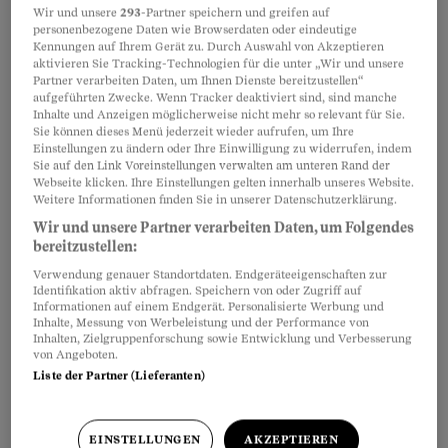
behaupten, es sei unklar, wer gefahren sei.
Wir und unsere
293
-Partner speichern und greifen auf
personenbezogene Daten wie Browserdaten oder eindeutige
Kennungen auf Ihrem Gerät zu. Durch Auswahl von Akzeptieren
aktivieren Sie Tracking-Technologien für die unter „Wir und unsere
Partner verarbeiten Daten, um Ihnen Dienste bereitzustellen“
aufgeführten Zwecke. Wenn Tracker deaktiviert sind, sind manche
Teilen
Merken
Inhalte und Anzeigen möglicherweise nicht mehr so relevant für Sie.
Sie können dieses Menü jederzeit wieder aufrufen, um Ihre
Einstellungen zu ändern oder Ihre Einwilligung zu widerrufen, indem
BGE
6A.71/2006
vom 09.01.2007: Das
Artikel teilen
Sie auf den Link Voreinstellungen verwalten am unteren Rand der
Webseite klicken. Ihre Einstellungen gelten innerhalb unseres Website.
Stadtrichteramt Zürich bestrafte einen
Weitere Informationen finden Sie in unserer Datenschutzerklärung.
Automobilisten wegen einer
Wir und unsere Partner verarbeiten Daten, um Folgendes
Geschwindigkeitsüberschreitung von 16 km/h
bereitzustellen:
innerorts zu einer Busse von CHF 290. Dieser
Verwendung genauer Standortdaten. Endgeräteeigenschaften zur
Identifikation aktiv abfragen. Speichern von oder Zugriff auf
Strafbefehl
wurde unangefochten
rechtskräftig
.
Informationen auf einem Endgerät. Personalisierte Werbung und
Inhalte, Messung von Werbeleistung und der Performance von
Als daraufhin das Strassenverkehrsamt einen
Inhalten, Zielgruppenforschung sowie Entwicklung und Verbesserung
Ausweisentzug für die Dauer von einem Monat
von Angeboten.
Liste der Partner (Lieferanten)
verfügte, machte der Automobilist geltend, er
sei zur fraglichen Zeit gar nicht am Steuer
gesessen. Das Bundesgericht wies seine
EINSTELLUNGEN
AKZEPTIEREN