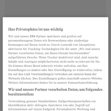
Ihre Privatsphäre ist uns wichtig
Wir und unsere
293
-Partner speichern und greifen auf
personenbezogene Daten wie Browserdaten oder eindeutige
Kennungen auf Ihrem Gerät zu. Durch Auswahl von Akzeptieren
aktivieren Sie Tracking-Technologien für die unter „Wir und unsere
Partner verarbeiten Daten, um Ihnen Dienste bereitzustellen“
aufgeführten Zwecke. Wenn Tracker deaktiviert sind, sind manche
Inhalte und Anzeigen möglicherweise nicht mehr so relevant für Sie.
Rechtsratgeber
Sie können dieses Menü jederzeit wieder aufrufen, um Ihre
Grundlage
Einstellungen zu ändern oder Ihre Einwilligung zu widerrufen, indem
Sie auf den Link Voreinstellungen verwalten am unteren Rand der
Gekündigtes Mietverhältnis und Umbau
Webseite klicken. Ihre Einstellungen gelten innerhalb unseres Website.
Weitere Informationen finden Sie in unserer Datenschutzerklärung.
Der Vermieter darf nur umbauen, wenn das
Wir und unsere Partner verarbeiten Daten, um Folgendes
Mietverhältnis ungekündigt ist und wenn der Umbau
bereitzustellen:
für die Mieter zumutbar ist.
Verwendung genauer Standortdaten. Endgeräteeigenschaften zur
Identifikation aktiv abfragen. Speichern von oder Zugriff auf
Informationen auf einem Endgerät. Personalisierte Werbung und
Rechtsratgeber