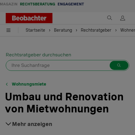
MAGAZIN
RECHTSBERATUNG
ENGAGEMENT
Startseite
Beratung
Rechtsratgeber
Wohne
Rechtsratgeber durchsuchen
Wohnungsmiete
Umbau und Renovation
von Mietwohnungen
Grundsätzlich entscheidet der Vermieter, ob er seine
Mehr anzeigen
Liegenschaft sanieren will oder nicht. Aber auch der