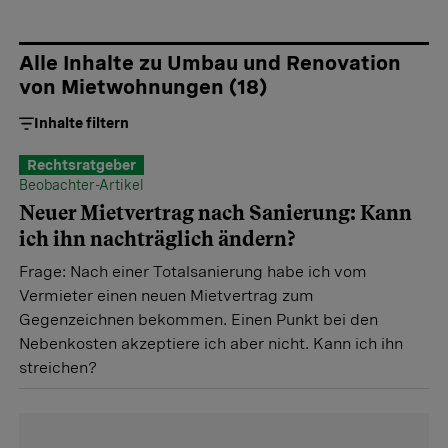
Mieter hat Rechte. Wer gut informiert ist, kann sich
besser wehren und unter Umständen sogar noch seine
eigenen Wünsche einbringen.
Alle Inhalte zu Umbau und Renovation
von Mietwohnungen
(
18
)
Inhalte filtern
Rechtsratgeber
Beobachter-Artikel
Neuer Mietvertrag nach Sanierung: Kann
ich ihn nachträglich ändern?
Frage: Nach einer Totalsanierung habe ich vom
Vermieter einen neuen Mietvertrag zum
Gegenzeichnen bekommen. Einen Punkt bei den
Nebenkosten akzeptiere ich aber nicht. Kann ich ihn
streichen?