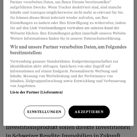
Partner verarbeiten Daten, um Ihnen Dienste bereitzustellen“
aufgeführten Zwecke. Wenn Tracker deaktiviert sind, sind manche
Inhalte und Anzeigen möglicherweise nicht mehr so relevant für Sie.
Sie können dieses Menü jederzeit wieder aufrufen, um Ihre
Einstellungen zu ändern oder Ihre Einwilligung zu widerrufen, indem
crowdhouse
Veröffentlicht
am 14.04.2025 - 00:01 Uhr
Sie auf den Link Voreinstellungen verwalten am unteren Rand der
Webseite klicken. Ihre Einstellungen gelten innerhalb unseres Website.
Weitere Informationen finden Sie in unserer Datenschutzerklärung.
Wir und unsere Partner verarbeiten Daten, um Folgendes
bereitzustellen:
Teilen
Merken
Kommentare
Verwendung genauer Standortdaten. Endgeräteeigenschaften zur
Identifikation aktiv abfragen. Speichern von oder Zugriff auf
Informationen auf einem Endgerät. Personalisierte Werbung und
Wenn
crowdhouse
CEO Robert Plantak über die
Artikel teilen
Inhalte, Messung von Werbeleistung und der Performance von
Inhalten, Zielgruppenforschung sowie Entwicklung und Verbesserung
Pläne seines Unternehmens spricht, funkeln
von Angeboten.
seine Augen. Das, was da in den Startlöchern
Liste der Partner (Lieferanten)
steht, bezeichnet er mit knappen und klaren
Worten: «Das ist eine Revolution». Die Ansage
EINSTELLUNGEN
AKZEPTIEREN
lässt aufhorchen. Dank einem neuen
Investitionsprodukt sollen direkte Investitionen
in Schweizer Rendite-Immobilien in Zukunft