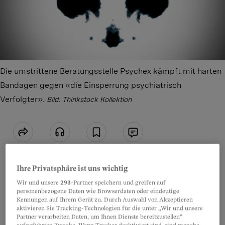
Die umstrittene Beratungsstelle Psychex kämpft mit harten
Bandagen gegen «die Einsperrung psychiatrisch
Verfolgter».
Bild: Thinkstock Kollektion
Teilen
Anhören
Merken
Kommentare
Ihre Privatsphäre ist uns wichtig
Psychex tritt unzimperlich auf. Unter dem
Artikel teilen
Wir und unsere
293
-Partner speichern und greifen auf
Slogan «Raus aus dem Irrenhaus» leistet der
personenbezogene Daten wie Browserdaten oder eindeutige
Kennungen auf Ihrem Gerät zu. Durch Auswahl von Akzeptieren
Verein Zwangspsychiatrisierten
aktivieren Sie Tracking-Technologien für die unter „Wir und unsere
Partner verarbeiten Daten, um Ihnen Dienste bereitzustellen“
anwaltschaftliche Dienste. In seinen Worten