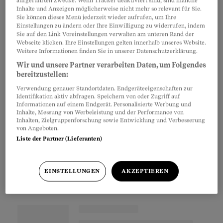
aufgeführten Zwecke. Wenn Tracker deaktiviert sind, sind manche
«befreit» er «psychiatrisch Verfolgte» aus der
Inhalte und Anzeigen möglicherweise nicht mehr so relevant für Sie.
Sie können dieses Menü jederzeit wieder aufrufen, um Ihre
Klinik.
Einstellungen zu ändern oder Ihre Einwilligung zu widerrufen, indem
Sie auf den Link Voreinstellungen verwalten am unteren Rand der
Webseite klicken. Ihre Einstellungen gelten innerhalb unseres Website.
Doch nun fühlt sich Psychex selbst als Opfer:
Weitere Informationen finden Sie in unserer Datenschutzerklärung.
Das Bundesamt für Sozialversicherungen (BSV)
Wir und unsere Partner verarbeiten Daten, um Folgendes
bereitzustellen:
fordert, Psychex solle 413000 Franken
Verwendung genauer Standortdaten. Endgeräteeigenschaften zur
Subventionen zurückzahlen. So viel bekam die
Identifikation aktiv abfragen. Speichern von oder Zugriff auf
Informationen auf einem Endgerät. Personalisierte Werbung und
Beratungsstelle von 2011 bis 2014 aus dem Topf
Inhalte, Messung von Werbeleistung und der Performance von
der Invalidenversicherung. Anrecht darauf
Inhalten, Zielgruppenforschung sowie Entwicklung und Verbesserung
von Angeboten.
haben Organisationen mit mehr als 50 Prozent
Liste der Partner (Lieferanten)
IV-Bezügern unter den Klienten.
EINSTELLUNGEN
AKZEPTIEREN
Partnerinhalte