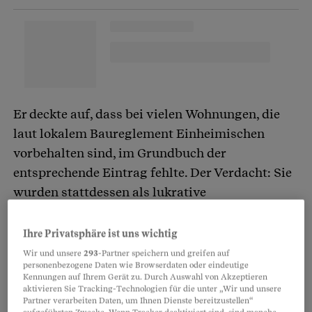
Er deckte auf, dass bei vielen Wohnungen, die
laut lokalem Baureglement Einheimischen
vorbehalten sind, im Grundbuch der
entsprechende Eintrag fehlte. Der Verdacht: Sie
wurden stattdessen als lukrative
Ferienwohnungen an Auswärtige verkauft. Der
«Chalet-Skandal» von Grindelwald geriet in die
Ihre Privatsphäre ist uns wichtig
nationalen Schlagzeilen. Hinter jeder
Wir und unsere
293
-Partner speichern und greifen auf
personenbezogene Daten wie Browserdaten oder eindeutige
Überbauung wittert Roth seither Betrug,
Kennungen auf Ihrem Gerät zu. Durch Auswahl von Akzeptieren
Manipulation und Gier.
aktivieren Sie Tracking-Technologien für die unter „Wir und unsere
Partner verarbeiten Daten, um Ihnen Dienste bereitzustellen“