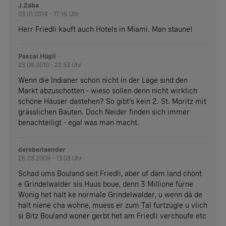
J.Zaba
03.01.2014 - 17:16 Uhr
Herr Friedli kauft auch Hotels in Miami. Man staune!
Pascal Hügli
23.09.2010 - 22:53 Uhr
Wenn die Indianer schon nicht in der Lage sind den
Markt abzuschotten - wieso sollen denn nicht wirklich
schöne Häuser dastehen? So gibt's kein 2. St. Moritz mit
grässlichen Bauten. Doch Neider finden sich immer
benachteiligt - egal was man macht.
deroberlaender
26.03.2009 - 13:03 Uhr
Schad ums Bouland seit Friedli, aber uf däm land chönt
e Grindelwalder sis Huus boue, denn 3 Millione fürne
Wonig het halt ke normale Grindelwalder, u wenn dä de
halt niene cha wohne, muess er zum Tal furtzügle u vlich
si Bitz Bouland woner gerbt het am Friedli verchoufe etc