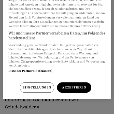
aufgeführten Zwecke. Wenn Tracker deaktiviert sind, sind manche
Inhalte und Anzeigen möglicherweise nicht mehr so relevant für Sie.
Seine Jagd gilt geschlossenen Fensterläden:
Sie können dieses Menü jederzeit wieder aufrufen, um Ihre
Einstellungen zu ändern oder Ihre Einwilligung zu widerrufen, indem
Ferienwohnungen, die fast das ganze Jahr über
Sie auf den Link Voreinstellungen verwalten am unteren Rand der
leer sind, kalten Betten. Besonders verdächtig ist
Webseite klicken. Ihre Einstellungen gelten innerhalb unseres Website.
Weitere Informationen finden Sie in unserer Datenschutzerklärung.
ihm jede Friedli-Wohnung. Markus Friedli, 49,
Wir und unsere Partner verarbeiten Daten, um Folgendes
Immobilienkönig von Grindelwald, Chef der
bereitzustellen:
GriwaGroup: GriwaConsulting, GriwaPlan,
Verwendung genauer Standortdaten. Endgeräteeigenschaften zur
GriwaHotels, GriwaRent, GriwaTreuhand.
Identifikation aktiv abfragen. Speichern von oder Zugriff auf
Informationen auf einem Endgerät. Personalisierte Werbung und
«Friedli ist ein Heimatkiller. Er zerstört
Inhalte, Messung von Werbeleistung und der Performance von
Inhalten, Zielgruppenforschung sowie Entwicklung und Verbesserung
Grindelwald», krachts aus des Jägers Mund. Die
von Angeboten.
blauen Augen funkeln, prüfen, wies beim
Liste der Partner (Lieferanten)
Gegenüber ankommt. Und als ob das nicht
gereicht hätte, wird nachgelegt: «Er kommt mir
EINSTELLUNGEN
AKZEPTIEREN
vor wie der weisse Mann, der die Indianer
unterdrückt. Die Indianer sind wir
Grindelwalder.»