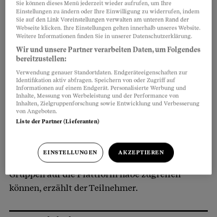
Sie können dieses Menü jederzeit wieder aufrufen, um Ihre
(Baspo) im Zivilschutzzentrum Schwarzsee FR
Einstellungen zu ändern oder Ihre Einwilligung zu widerrufen, indem
Sie auf den Link Voreinstellungen verwalten am unteren Rand der
abgespielt hat.
Webseite klicken. Ihre Einstellungen gelten innerhalb unseres Website.
Weitere Informationen finden Sie in unserer Datenschutzerklärung.
Wir und unsere Partner verarbeiten Daten, um Folgendes
Vertreterinnen und Vertreter von allen
bereitzustellen:
kantonalen Sportämtern sollten dort die
Verwendung genauer Standortdaten. Endgeräteeigenschaften zur
Nationale Datenbank Sport (NDS) testen. Auf
Identifikation aktiv abfragen. Speichern von oder Zugriff auf
Informationen auf einem Endgerät. Personalisierte Werbung und
dieser Plattform werden künftig alle Aktivitäten
Inhalte, Messung von Werbeleistung und der Performance von
Inhalten, Zielgruppenforschung sowie Entwicklung und Verbesserung
im Rahmen des staatlichen Förderprogramms
von Angeboten.
Jugend+Sport erfasst und verwaltet.
Liste der Partner (Lieferanten)
Die Performance des Systems sei an beiden
EINSTELLUNGEN
AKZEPTIEREN
Tagen derart schlecht gewesen, dass man nur in
Gruppen auf die Plattform habe zugreifen
können, erzählt der Teilnehmer.