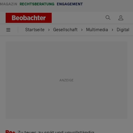
MAGAZIN
RECHTSBERATUNG
ENGAGEMENT
Startseite
Gesellschaft
Multimedia
Digital
Zu teuer, zu spät und unvollständig