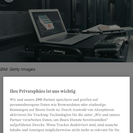
Bild: Getty Images
Ihre Privatsphäre ist uns wichtig
Teilen
Anhören
Merken
Kommentare
Wir und unsere
293
-Partner speichern und greifen auf
personenbezogene Daten wie Browserdaten oder eindeutige
Kennungen auf Ihrem Gerät zu. Durch Auswahl von Akzeptieren
«Verheerend»: Mit diesem Wort schildert ein
aktivieren Sie Tracking-Technologien für die unter „Wir und unsere
Artikel teilen
Partner verarbeiten Daten, um Ihnen Dienste bereitzustellen“
Teilnehmer, was sich im September bei einem
aufgeführten Zwecke. Wenn Tracker deaktiviert sind, sind manche
Inhalte und Anzeigen möglicherweise nicht mehr so relevant für Sie.
zweitägigen Anlass des Bundesamts für Sport