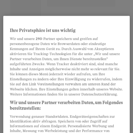
Der Arbeitsplatz gehört heutzutage zu den
Ihre Privatsphäre ist uns wichtig
beliebtesten Kontaktbörsen überhaupt. Laut
Wir und unsere
293
-Partner speichern und greifen auf
personenbezogene Daten wie Browserdaten oder eindeutige
einer Umfrage des
Kennungen auf Ihrem Gerät zu. Durch Auswahl von Akzeptieren
Meinungsforschungsinstituts Forsa lernen rund
aktivieren Sie Tracking-Technologien für die unter „Wir und unsere
Partner verarbeiten Daten, um Ihnen Dienste bereitzustellen“
zehn Prozent der Deutschen ihren Partner am
aufgeführten Zwecke. Wenn Tracker deaktiviert sind, sind manche
Arbeitsplatz kennen. Andere Quellen sprechen
Inhalte und Anzeigen möglicherweise nicht mehr so relevant für Sie.
Sie können dieses Menü jederzeit wieder aufrufen, um Ihre
gar von 35 bis über 50 Prozent. Jede fünfte Frau
Einstellungen zu ändern oder Ihre Einwilligung zu widerrufen, indem
Sie auf den Link Voreinstellungen verwalten am unteren Rand der
zwischen 20 und 35 Jahren hatte gemäss einer
Webseite klicken. Ihre Einstellungen gelten innerhalb unseres Website.
Umfrage eines anderen deutschen Instituts
Weitere Informationen finden Sie in unserer Datenschutzerklärung.
bereits eine Beziehung im Büro. Ähnliche Zahlen
Wir und unsere Partner verarbeiten Daten, um Folgendes
bereitzustellen:
dürften auch für die Schweiz gelten.
Verwendung genauer Standortdaten. Endgeräteeigenschaften zur
«Grundsätzlich ist der Arbeitsplatz sicher ein
Identifikation aktiv abfragen. Speichern von oder Zugriff auf
Informationen auf einem Endgerät. Personalisierte Werbung und
idealer Ort, um sich allmählich besser kennen zu
Inhalte, Messung von Werbeleistung und der Performance von