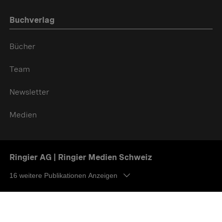
Buchverlag
Bücher
Team
Newsletter
Medien
Ringier AG | Ringier Medien Schweiz
16
weitere Publikationen Anzeigen