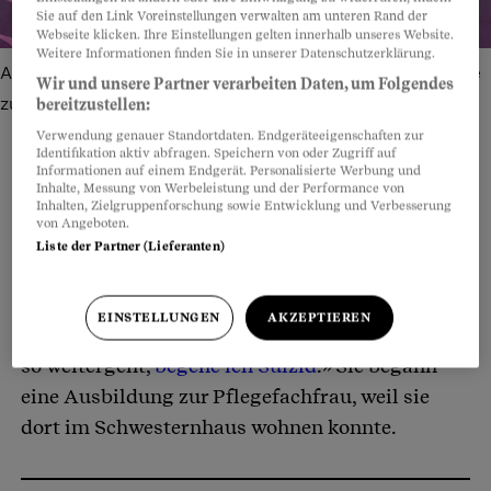
Sie auf den Link Voreinstellungen verwalten am unteren Rand der
Webseite klicken. Ihre Einstellungen gelten innerhalb unseres Website.
Weitere Informationen finden Sie in unserer Datenschutzerklärung.
Als Kind war sie für die Mutter eine Therapeutin: «Sie sagte
Wir und unsere Partner verarbeiten Daten, um Folgendes
zu mir: Mit dir kann man so gut reden.»
Bild: Lina Müller
bereitzustellen:
Verwendung genauer Standortdaten. Endgeräteeigenschaften zur
Identifikation aktiv abfragen. Speichern von oder Zugriff auf
Informationen auf einem Endgerät. Personalisierte Werbung und
Inhalte, Messung von Werbeleistung und der Performance von
Inhalten, Zielgruppenforschung sowie Entwicklung und Verbesserung
Teilen
Anhören
Merken
Kommentare
von Angeboten.
Liste der Partner (Lieferanten)
Sandra Bachmann war 17 Jahre alt, als sie die
Artikel teilen
Schule abbrach und von zu Hause auszog. «Ich
EINSTELLUNGEN
AKZEPTIEREN
konnte einfach nicht mehr. Ich wusste: Wenn es
so weitergeht,
begehe ich Suizid
.» Sie begann
eine Ausbildung zur Pflegefachfrau, weil sie
dort im Schwesternhaus wohnen konnte.