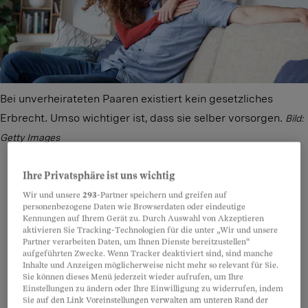
Bei unverheirateten Paaren existiert kein gesetzliches
Erbrecht. Umso wichtiger ist, dass sie selber vorsorgen.
Bild:
Getty Images
Ihre Privatsphäre ist uns wichtig
Wir und unsere
293
-Partner speichern und greifen auf
Teilen
Anhören
Merken
Kommentare
personenbezogene Daten wie Browserdaten oder eindeutige
Kennungen auf Ihrem Gerät zu. Durch Auswahl von Akzeptieren
aktivieren Sie Tracking-Technologien für die unter „Wir und unsere
Unverheiratete Paare gehören nicht zu den
Partner verarbeiten Daten, um Ihnen Dienste bereitzustellen“
Artikel teilen
aufgeführten Zwecke. Wenn Tracker deaktiviert sind, sind manche
gesetzliche Erben.
Wer
nicht verheiratet
ist, erbt
Inhalte und Anzeigen möglicherweise nicht mehr so relevant für Sie.
Sie können dieses Menü jederzeit wieder aufrufen, um Ihre
daher nichts von seinem Lebenspartner.
Einstellungen zu ändern oder Ihre Einwilligung zu widerrufen, indem
Sie auf den Link Voreinstellungen verwalten am unteren Rand der