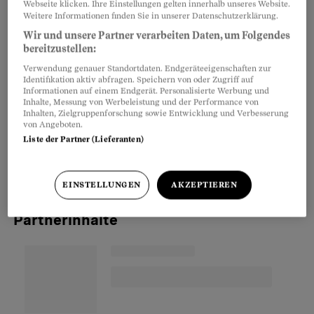
Webseite klicken. Ihre Einstellungen gelten innerhalb unseres Website.
Es sei denn, dieser hat
in seinem Testament
Weitere Informationen finden Sie in unserer Datenschutzerklärung.
dafür gesorgt. An diesem Grundsatz änderte
Wir und unsere Partner verarbeiten Daten, um Folgendes
bereitzustellen:
auch die Revision des Erbrechts nichts. Seit
Verwendung genauer Standortdaten. Endgeräteeigenschaften zur
1.1.2023 können sich Konkubinatspaare aber
Identifikation aktiv abfragen. Speichern von oder Zugriff auf
Informationen auf einem Endgerät. Personalisierte Werbung und
immerhin gegenseitig einen
grösseren
Inhalte, Messung von Werbeleistung und der Performance von
Erbanteil vermachen
als bisher. Denn der
Inhalten, Zielgruppenforschung sowie Entwicklung und Verbesserung
von Angeboten.
Pflichtteil
von Kindern wurde
von ¾ auf ½
Liste der Partner (Lieferanten)
reduziert
und derjenige der Eltern wurde ganz
gestrichen.
EINSTELLUNGEN
AKZEPTIEREN
Partnerinhalte