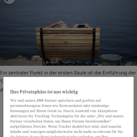
Ein zentraler Punkt in der ersten Säule ist die Einführung der
13. AHV-Rente – doch die Finanzierung ist weiterhin unklar.
Bild: Gian Ehrenzeller/Keystone
Ihre Privatsphäre ist uns wichtig
Wir und unsere
293
-Partner speichern und greifen auf
personenbezogene Daten wie Browserdaten oder eindeutige
Kennungen auf Ihrem Gerät zu. Durch Auswahl von Akzeptieren
aktivieren Sie Tracking-Technologien für die unter „Wir und unsere
Teilen
Anhören
Merken
Kommentare
Partner verarbeiten Daten, um Ihnen Dienste bereitzustellen“
aufgeführten Zwecke. Wenn Tracker deaktiviert sind, sind manche
Inhalte und Anzeigen möglicherweise nicht mehr so relevant für Sie.
Sie können dieses Menü jederzeit wieder aufrufen, um Ihre