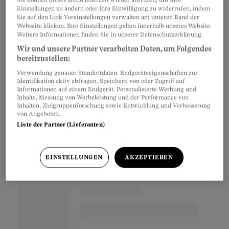
Die
Schweizer Altersvorsorge
befindet sich in
Artikel teilen
Einstellungen zu ändern oder Ihre Einwilligung zu widerrufen, indem
einer Phase intensiver Veränderungen. In allen
Sie auf den Link Voreinstellungen verwalten am unteren Rand der
Webseite klicken. Ihre Einstellungen gelten innerhalb unseres Website.
drei Säulen laufen Anpassungen, politische
Weitere Informationen finden Sie in unserer Datenschutzerklärung.
Prozesse und technische Umstellungen, die
Wir und unsere Partner verarbeiten Daten, um Folgendes
Haushalte, Unternehmen und
bereitzustellen:
Vorsorgeeinrichtungen betreffen. So erhöht sich
Verwendung genauer Standortdaten. Endgeräteeigenschaften zur
Identifikation aktiv abfragen. Speichern von oder Zugriff auf
in der AHV das Referenzalter der Frauen seit
Informationen auf einem Endgerät. Personalisierte Werbung und
Inhalte, Messung von Werbeleistung und der Performance von
Anfang 2025 in Vierteljahresschritten. Frauen,
Inhalten, Zielgruppenforschung sowie Entwicklung und Verbesserung
die nach 1960 geboren wurden, erreichen damit
von Angeboten.
Liste der Partner (Lieferanten)
sukzessive das gleiche Rentenalter wie Männer.
EINSTELLUNGEN
AKZEPTIEREN
Partnerinhalte