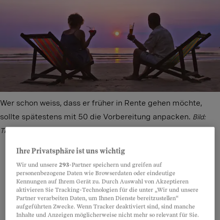
Wer schon weiss, dass er früher in Rente gehen möchte,
sollte spätestens mit 50 die Vorbereitung anpacken.
Bild:
Thinkstock Kollektion
Ihre Privatsphäre ist uns wichtig
Wir und unsere
293
-Partner speichern und greifen auf
personenbezogene Daten wie Browserdaten oder eindeutige
Teilen
Anhören
Merken
Kommentare
Kennungen auf Ihrem Gerät zu. Durch Auswahl von Akzeptieren
aktivieren Sie Tracking-Technologien für die unter „Wir und unsere
Partner verarbeiten Daten, um Ihnen Dienste bereitzustellen“
Wenn man vor dem 65. Altersjahr in Rente geht,
Artikel teilen
aufgeführten Zwecke. Wenn Tracker deaktiviert sind, sind manche
Inhalte und Anzeigen möglicherweise nicht mehr so relevant für Sie.