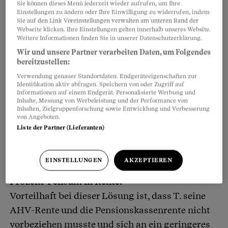
spricht man von
Frühpensionierung oder
Sie können dieses Menü jederzeit wieder aufrufen, um Ihre
Einstellungen zu ändern oder Ihre Einwilligung zu widerrufen, indem
vorzeitiger Pensionierung
. Nicht immer ist sie
Sie auf den Link Voreinstellungen verwalten am unteren Rand der
gewollt und geplant, sie kann auch
Webseite klicken. Ihre Einstellungen gelten innerhalb unseres Website.
Weitere Informationen finden Sie in unserer Datenschutzerklärung.
erzwungenermassen erfolgen. Das wirkt sich
Wir und unsere Partner verarbeiten Daten, um Folgendes
auf die Strategie aus, wie man die Finanzierung
bereitzustellen:
des vorzeitigen Ausstiegs aus dem Berufsleben
Verwendung genauer Standortdaten. Endgeräteeigenschaften zur
Identifikation aktiv abfragen. Speichern von oder Zugriff auf
an die Hand nehmen kann. Drei Beispiele:
Informationen auf einem Endgerät. Personalisierte Werbung und
Inhalte, Messung von Werbeleistung und der Performance von
Inhalten, Zielgruppenforschung sowie Entwicklung und Verbesserung
Fallbeispiel 1: Der geordnete Rückzug
von Angeboten.
Liste der Partner (Lieferanten)
Urs T. reduziert sein Arbeitspensum seit dem
60. Altersjahr jedes Jahr um zehn Prozent. Ende
EINSTELLUNGEN
AKZEPTIEREN
dieses Jahres geht er mit 65 und einem 50-
Prozent-Pensum in Rente.
Vorteilhaft bei dieser Lösung ist, dass T. seine
AHV-Rente und die Pensionskassenrente nicht
vorbeziehen musste und sich an ein geringeres