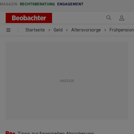
MAGAZIN
RECHTSBERATUNG
ENGAGEMENT
Startseite
Geld
Altersvorsorge
Frühpensioni
Tipps zur finanziellen Absicherung