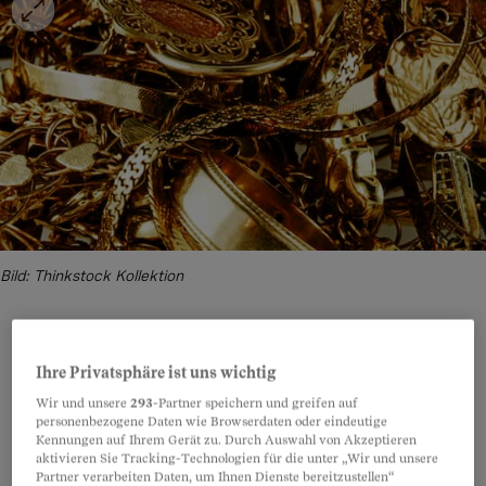
Bild: Thinkstock Kollektion
Ihre Privatsphäre ist uns wichtig
Teilen
Anhören
Merken
Kommentare
Wir und unsere
293
-Partner speichern und greifen auf
personenbezogene Daten wie Browserdaten oder eindeutige
Ihre Frage kann man nicht allgemein
Kennungen auf Ihrem Gerät zu. Durch Auswahl von Akzeptieren
Artikel teilen
aktivieren Sie Tracking-Technologien für die unter „Wir und unsere
beantworten. Mit Sicherheit gibt es schwarze
Partner verarbeiten Daten, um Ihnen Dienste bereitzustellen“