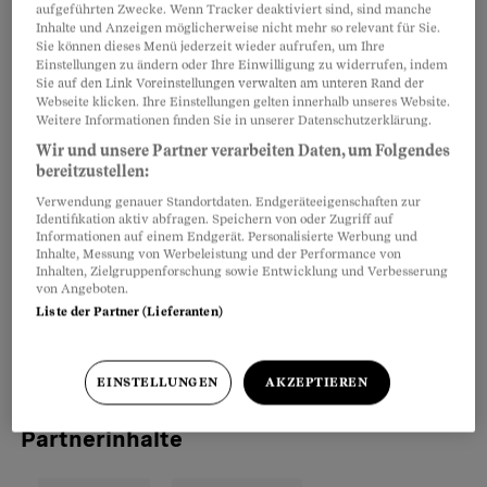
aufgeführten Zwecke. Wenn Tracker deaktiviert sind, sind manche
Schafe unter den Altgoldhändlern. Wenn Sie
Inhalte und Anzeigen möglicherweise nicht mehr so relevant für Sie.
einige Vorsichtsmassnahmen beachten, sollten
Sie können dieses Menü jederzeit wieder aufrufen, um Ihre
Einstellungen zu ändern oder Ihre Einwilligung zu widerrufen, indem
Sie aber die Spreu vom Weizen trennen können.
Sie auf den Link Voreinstellungen verwalten am unteren Rand der
Webseite klicken. Ihre Einstellungen gelten innerhalb unseres Website.
Weitere Informationen finden Sie in unserer Datenschutzerklärung.
Bei Schmuck handelt es sich nicht um reines
Wir und unsere Partner verarbeiten Daten, um Folgendes
bereitzustellen:
Gold, sondern um Legierungen. Die
Altgoldkäufer zahlen jedoch nur für den puren
Verwendung genauer Standortdaten. Endgeräteeigenschaften zur
Identifikation aktiv abfragen. Speichern von oder Zugriff auf
Goldanteil, weil die Ware in der Regel nicht
Informationen auf einem Endgerät. Personalisierte Werbung und
Inhalte, Messung von Werbeleistung und der Performance von
weiterverkauft, sondern eingeschmolzen wird.
Inhalten, Zielgruppenforschung sowie Entwicklung und Verbesserung
von Angeboten.
So sollten Sie zum Beispiel bei einer 18-
Liste der Partner (Lieferanten)
karätigen Goldkette von 20 Gramm den Preis für
15 Gramm reinen Edelmetalls erhalten.
EINSTELLUNGEN
AKZEPTIEREN
Partnerinhalte